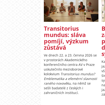
Transitorius
B
mundus: sláva
z
pomíjí, výzkum
p
zůstává
d
s
Ve dnech 22. a 23. června 2026 se
v prostorách Akademického
Ka
konferenčního centra AV v Praze
ja
uskutečnilo mezioborové
vš
kolokvium
Transitorius mundus?
ši
Emblematika a efemérní slavnosti
sy
raného novověku
, na němž se
na
sešli badatelé z českých i
ja
zahraničních institucí.
zá