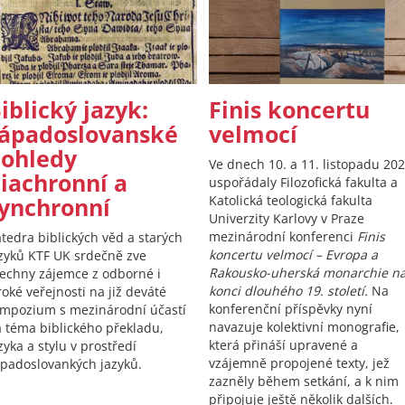
iblický jazyk:
Finis koncertu
ápadoslovanské
velmocí
ohledy
Ve dnech 10. a 11. listopadu 20
iachronní a
uspořádaly Filozofická fakulta a
ynchronní
Katolická teologická fakulta
Univerzity Karlovy v Praze
mezinárodní konferenci
Finis
tedra biblických věd a starých
koncertu velmocí – Evropa a
zyků KTF UK srdečně zve
Rakousko-uherská monarchie n
echny zájemce z odborné i
konci dlouhého 19. století.
Na
roké veřejnosti na již deváté
konferenční příspěvky nyní
mpozium s mezinárodní účastí
navazuje kolektivní monografie,
 téma biblického překladu,
která přináší upravené a
zyka a stylu v prostředí
vzájemně propojené texty, jež
padoslovankých jazyků.
zazněly během setkání, a k nim
připojuje ještě několik dalších.