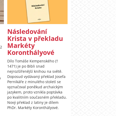
Následování
Krista v překladu
Markéty
22
Koronthályové
Dílo Tomáše Kempenského (†
1471) je po Bibli snad
nejrozšířenější knihou na světě.
Doposud vydávaný překlad Josefa
a
Pernikáře z minulého století se
vyznačoval poněkud archaickým
jazykem, proto vznikla poptávka
po kvalitním současném překladu.
Nový překlad z latiny je dílem
PhDr. Markéty Koronthályové.