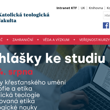
Intranet KTF
UK
Knihovna
K
EČ
ZAHRANIČNÍ
VĚDA A VÝZKUM
VEŘEJNOST/KURZY