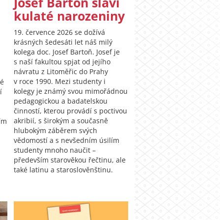
Josef Bartoň slaví
kulaté narozeniny
19. července 2026 se dožívá
krásných šedesáti let náš milý
kolega doc. Josef Bartoň. Josef je
s naší fakultou spjat od jejího
návratu z Litoměřic do Prahy
v roce 1990. Mezi studenty i
té
kolegy je známý svou mimořádnou
í
pedagogickou a badatelskou
činností, kterou provádí s poctivou
akribií, s širokým a současně
ím
hlubokým záběrem svých
vědomostí a s nevšedním úsilím
studenty mnoho naučit –
především starověkou řečtinu, ale
také latinu a staroslověnštinu.