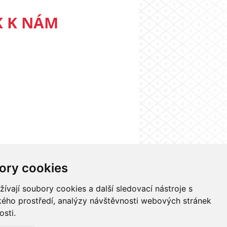
K K NÁM
ory cookies
nformačního systému UK
Nastavení cookies
vají soubory cookies a další sledovací nástroje s
ského prostředí, analýzy návštěvnosti webových stránek
osti.