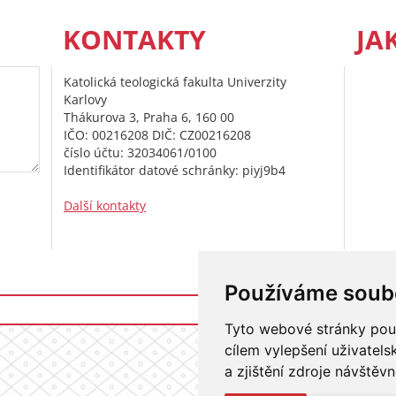
KONTAKTY
JA
Katolická teologická fakulta Univerzity
Karlovy
Thákurova 3, Praha 6, 160 00
IČO: 00216208 DIČ: CZ00216208
číslo účtu: 32034061/0100
Identifikátor datové schránky: piyj9b4
Další kontakty
Používáme soub
Přihlášení do i
Tyto webové stránky použí
cílem vylepšení uživatel
a zjištění zdroje návštěvn