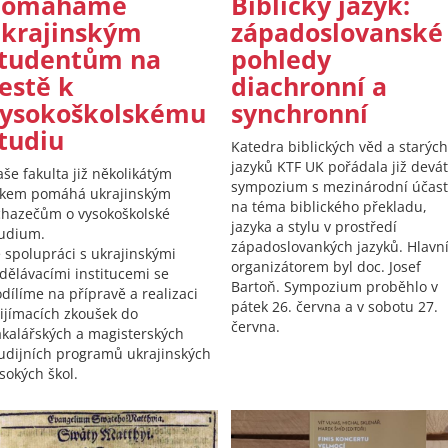
Pomáháme
Biblický jazyk:
krajinským
západoslovanské
tudentům na
pohledy
estě k
diachronní a
ysokoškolskému
synchronní
tudiu
Katedra biblických věd a starých
jazyků KTF UK pořádala již devá
še fakulta již několikátým
sympozium s mezinárodní účast
okem pomáhá ukrajinským
na téma biblického překladu,
hazečům o vysokoškolské
jazyka a stylu v prostředí
udium.
západoslovankých jazyků. Hlavn
 spolupráci s ukrajinskými
organizátorem byl doc. Josef
dělávacími institucemi se
Bartoň. Sympozium proběhlo v
dílíme na přípravě a realizaci
pátek 26. června a v sobotu 27.
ijímacích zkoušek do
června.
kalářských a magisterských
udijních programů ukrajinských
sokých škol.