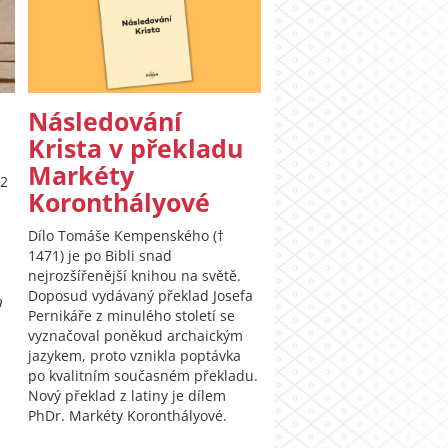
Následování
Krista v překladu
Markéty
22
Koronthályové
Dílo Tomáše Kempenského (†
1471) je po Bibli snad
nejrozšířenější knihou na světě.
Doposud vydávaný překlad Josefa
a
Pernikáře z minulého století se
vyznačoval poněkud archaickým
jazykem, proto vznikla poptávka
po kvalitním současném překladu.
Nový překlad z latiny je dílem
PhDr. Markéty Koronthályové.