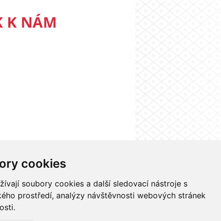
K K NÁM
ory cookies
nformačního systému UK
Nastavení cookies
vají soubory cookies a další sledovací nástroje s
ského prostředí, analýzy návštěvnosti webových stránek
osti.