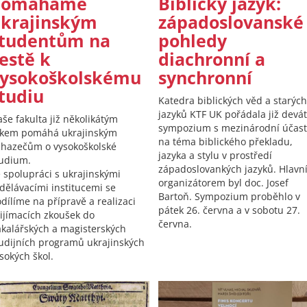
Pomáháme
Biblický jazyk:
krajinským
západoslovanské
tudentům na
pohledy
estě k
diachronní a
ysokoškolskému
synchronní
tudiu
Katedra biblických věd a starých
jazyků KTF UK pořádala již devá
še fakulta již několikátým
sympozium s mezinárodní účast
okem pomáhá ukrajinským
na téma biblického překladu,
hazečům o vysokoškolské
jazyka a stylu v prostředí
udium.
západoslovankých jazyků. Hlavn
 spolupráci s ukrajinskými
organizátorem byl doc. Josef
dělávacími institucemi se
Bartoň. Sympozium proběhlo v
dílíme na přípravě a realizaci
pátek 26. června a v sobotu 27.
ijímacích zkoušek do
června.
kalářských a magisterských
udijních programů ukrajinských
sokých škol.