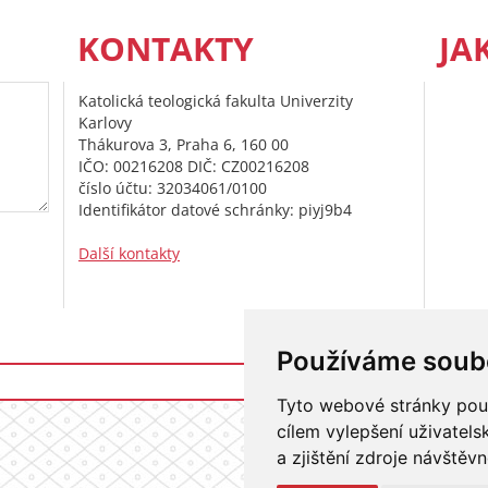
KONTAKTY
JA
Katolická teologická fakulta Univerzity
Karlovy
Thákurova 3, Praha 6, 160 00
IČO: 00216208 DIČ: CZ00216208
číslo účtu: 32034061/0100
Identifikátor datové schránky: piyj9b4
Další kontakty
Používáme soub
Přihlášení do i
Tyto webové stránky použí
cílem vylepšení uživatel
a zjištění zdroje návštěvn