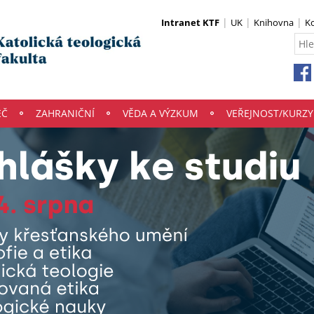
Intranet KTF
UK
Knihovna
K
EČ
ZAHRANIČNÍ
VĚDA A VÝZKUM
VEŘEJNOST/KURZY