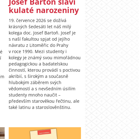
Josef Bartoň slaví
kulaté narozeniny
19. července 2026 se dožívá
krásných šedesáti let náš milý
kolega doc. Josef Bartoň. Josef je
s naší fakultou spjat od jejího
návratu z Litoměřic do Prahy
v roce 1990. Mezi studenty i
té
kolegy je známý svou mimořádnou
í
pedagogickou a badatelskou
činností, kterou provádí s poctivou
akribií, s širokým a současně
ím
hlubokým záběrem svých
vědomostí a s nevšedním úsilím
studenty mnoho naučit –
především starověkou řečtinu, ale
také latinu a staroslověnštinu.