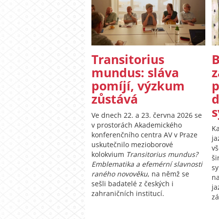
Transitorius
B
mundus: sláva
z
pomíjí, výzkum
p
zůstává
d
s
Ve dnech 22. a 23. června 2026 se
v prostorách Akademického
Ka
konferenčního centra AV v Praze
ja
uskutečnilo mezioborové
vš
kolokvium
Transitorius mundus?
ši
Emblematika a efemérní slavnosti
sy
raného novověku
, na němž se
na
sešli badatelé z českých i
ja
zahraničních institucí.
zá