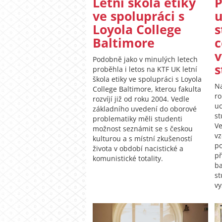
Letní škola etiky
ve spolupráci s
u
Loyola College
s
Baltimore
c
v
Podobně jako v minulých letech
s
proběhla i letos na KTF UK letní
škola etiky ve spolupráci s Loyola
Na
College Baltimore, kterou fakulta
r
rozvíjí již od roku 2004. Vedle
uc
základního uvedení do oborové
st
problematiky měli studenti
Ve
možnost seznámit se s českou
vz
kulturou a s místní zkušeností
po
života v období nacistické a
př
komunistické totality.
ba
st
vy