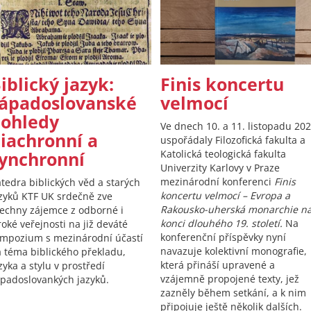
iblický jazyk:
Finis koncertu
ápadoslovanské
velmocí
ohledy
Ve dnech 10. a 11. listopadu 20
iachronní a
uspořádaly Filozofická fakulta a
ynchronní
Katolická teologická fakulta
Univerzity Karlovy v Praze
mezinárodní konferenci
Finis
tedra biblických věd a starých
koncertu velmocí – Evropa a
zyků KTF UK srdečně zve
Rakousko-uherská monarchie n
echny zájemce z odborné i
konci dlouhého 19. století.
Na
roké veřejnosti na již deváté
konferenční příspěvky nyní
mpozium s mezinárodní účastí
navazuje kolektivní monografie,
 téma biblického překladu,
která přináší upravené a
zyka a stylu v prostředí
vzájemně propojené texty, jež
padoslovankých jazyků.
zazněly během setkání, a k nim
připojuje ještě několik dalších.