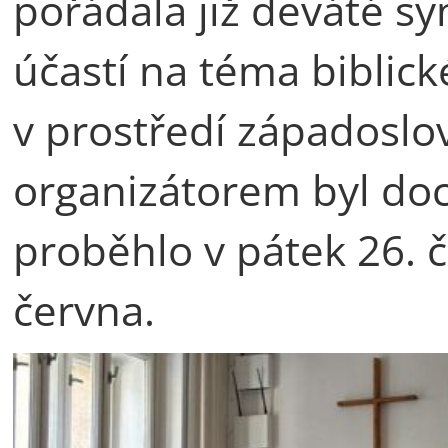
pořádala již deváté 
účastí na téma biblick
v prostředí západoslo
organizátorem byl doc
proběhlo v pátek 26. č
června.