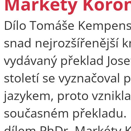
Markéty Koro
Dílo Tomáše Kempenské
snad nejrozšířenější 
vydávaný překlad Jose
století se vyznačoval
jazykem, proto vznikl
současném překladu. N
dílem PhDr. Markéty 