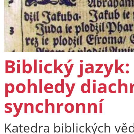
Biblický jazyk
pohledy diach
synchronní
Katedra biblických vě