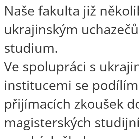
Naše fakulta již něk
ukrajinským uchazečů
studium.
Ve spolupráci s ukraj
institucemi se podílím
přijímacích zkoušek d
magisterských studijn