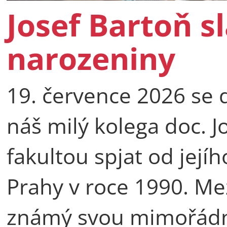
Josef Bartoň sl
narozeniny
19. července 2026 se d
náš milý kolega doc. Jo
fakultou spjat od její
Prahy v roce 1990. Mez
známý svou mimořádn