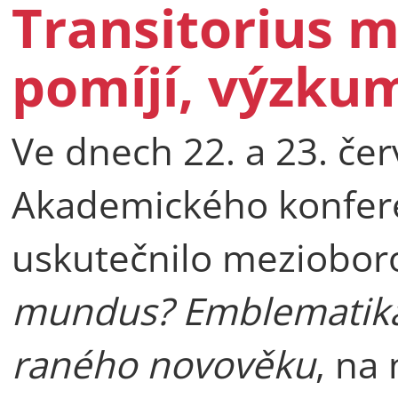
Transitorius 
pomíjí, výzku
Ve dnech 22. a 23. če
Akademického konfere
uskutečnilo meziobo
mundus? Emblematika 
raného novověku
, na