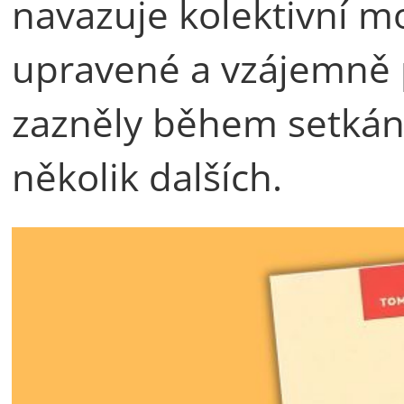
navazuje kolektivní mo
upravené a vzájemně p
zazněly během setkání,
několik dalších.