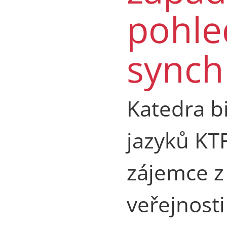
pohle
synch
Katedra bi
jazyků KT
zájemce z
veřejnost