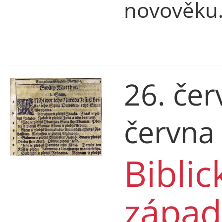
novověku
26. čer
června
Biblic
západ