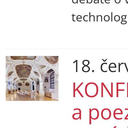
technologi
18. če
KONF
a poe