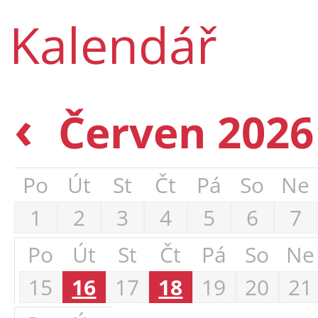
Kalendář
‹
Červen 202
Po
Út
St
Čt
Pá
So
Ne
1
2
3
4
5
6
7
Po
Út
St
Čt
Pá
So
Ne
15
16
17
18
19
20
21