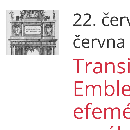
22. čer
června
Trans
Emble
efemé