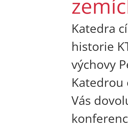
zemích
Katedra cí
historie 
výchovy P
Katedrou 
Vás dovol
konferenc