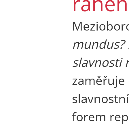
ranéh
Meziobor
mundus? 
slavnosti
zaměřuje 
slavnostn
forem rep