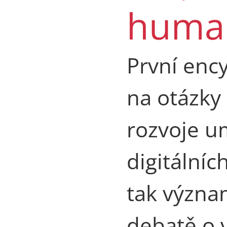
human
První ency
na otázky 
rozvoje u
digitálníc
tak význa
debatě o 