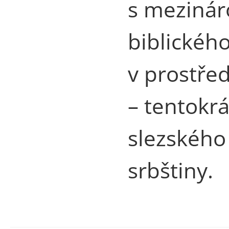
s mezinár
biblického
v prostře
– tentokrá
slezského 
srbštiny.