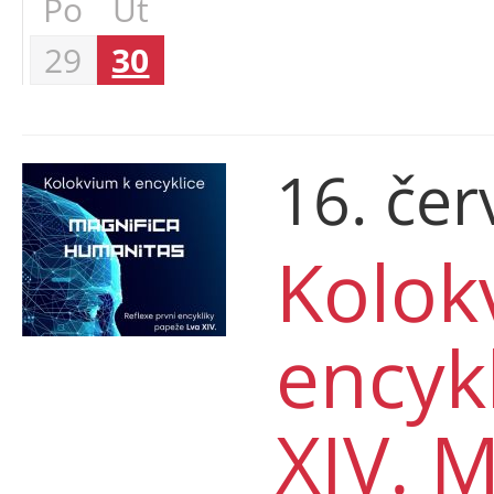
Po
Út
29
30
16. če
Kolok
encyk
XIV. M