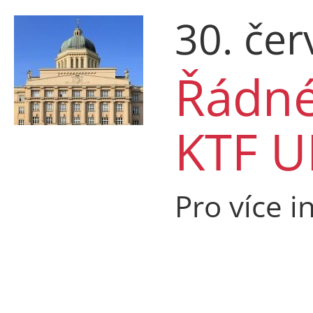
30. če
Řádné
KTF U
Pro více i