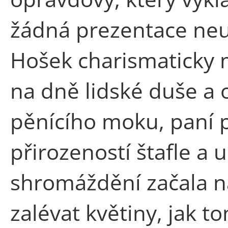
žádná prezentace neu
Hošek charismaticky m
na dně lidské duše a o
pěnícího moku, paní p
přirozeností štafle a
shromáždění začala 
zalévat květiny, jak 