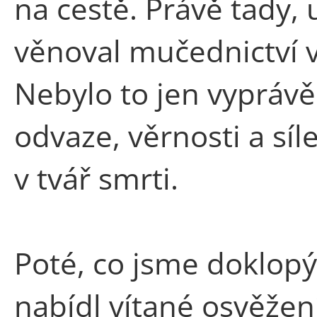
na cestě. Právě tady, u
věnoval mučednictví v
Nebylo to jen vyprávěn
odvaze, věrnosti a síle
v tvář smrti.
Poté, co jsme doklopý
nabídl vítané osvěžení