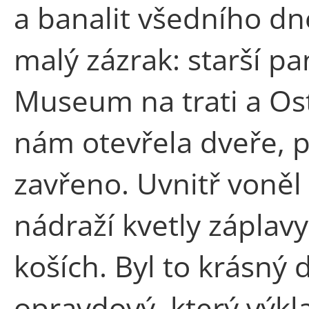
a banalit všedního dn
malý zázrak: starší pan
Museum na trati a Os
nám otevřela dveře, 
zavřeno. Uvnitř voněl
nádraží kvetly záplav
koších. Byl to krásný 
opravdový, který výkl