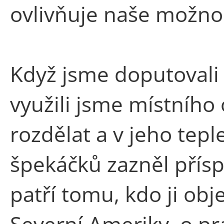
ovlivňuje naše možnos
Když jsme doputovali
využili jsme místního
rozdělat a v jeho tepl
špekáčků zazněl přís
patří tomu, kdo ji obje
Severní Ameriky, o p