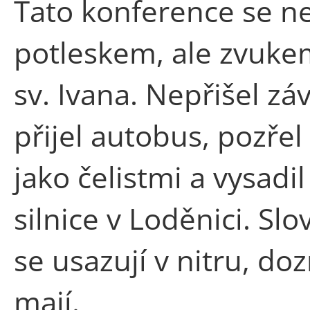
Tato konference se n
potleskem, ale zvuke
sv. Ivana. Nepřišel z
přijel autobus, pozře
jako čelistmi a vysadi
silnice v Loděnici. Slo
se usazují v nitru, do
mají.