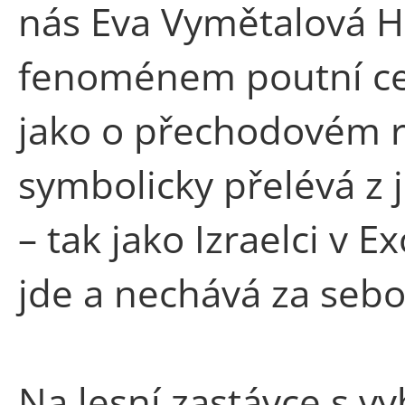
nás Eva Vymětalová H
fenoménem poutní ces
jako o přechodovém r
symbolicky přelévá z
– tak jako Izraelci v E
jde a nechává za sebou
Na lesní zastávce s v