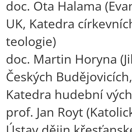
doc. Ota Halama (Evan
UK, Katedra církevníc
teologie)
doc. Martin Horyna (J
Českých Budějovicích,
Katedra hudební vých
prof. Jan Royt (Katoli
Ústav dějin křesťans