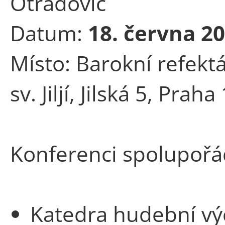
Otradovic
Datum:
18. června 2
Místo: Barokní refekt
sv. Jiljí, Jilská 5, Praha
Konferenci spolupořád
Katedra hudební vý