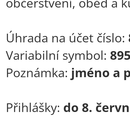
občerstvení, oběd a k
Úhrada na účet číslo:
Variabilní symbol:
89
Poznámka:
jméno a p
Přihlášky:
do 8. červ