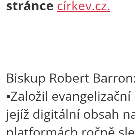
stránce
církev.cz.
Biskup Robert Barron
▪Založil evangelizační
jejíž digitální obsah 
platformách ročně sled