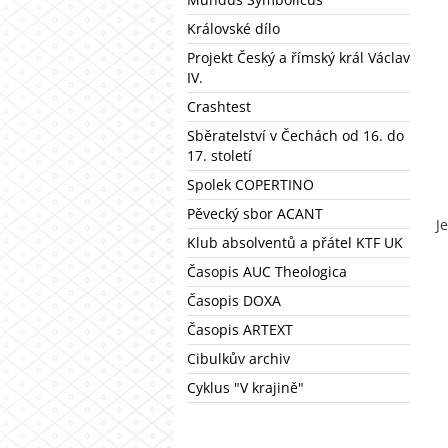
Královské dílo
Projekt Český a římský král Václav
IV.
Crashtest
Sběratelství v Čechách od 16. do
17. století
Spolek COPERTINO
Pěvecký sbor ACANT
J
Klub absolventů a přátel KTF UK
Časopis AUC Theologica
Časopis DOXA
Časopis ARTEXT
Cibulkův archiv
Cyklus "V krajině"