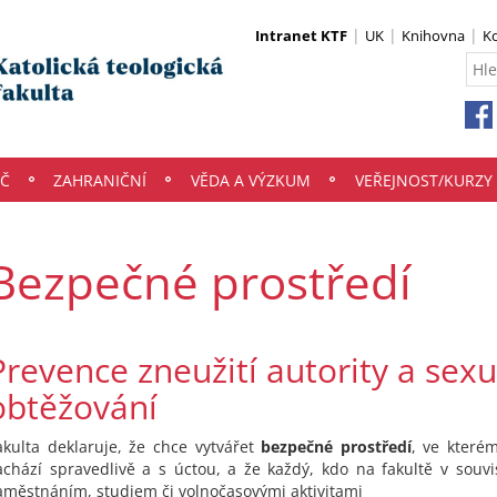
Intranet KTF
UK
Knihovna
K
Č
ZAHRANIČNÍ
VĚDA A VÝZKUM
VEŘEJNOST/KURZY
Bezpečné prostředí
Prevence zneužití autority a sex
obtěžování
akulta deklaruje, že chce vytvářet
bezpečné prostředí
, ve které
achází spravedlivě a s úctou, a že každý, kdo na fakultě v souvi
aměstnáním, studiem či volnočasovými aktivitami