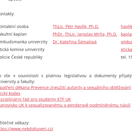
ontakty:
ontaktní osoba
ThLic. Petr Havlík, Ph.D.
havli
akultní kaplan
PhDr. ThLic. Jaroslav Mrňa, Ph.D.
kapla
mbudsmanka univerzity
Dr. Kateřina Šámalová
ombu
tická komise univerzity
etick
olicie České republiky
tel. 1
o vše v souvislosti s platnou legislativou a dokumenty přijat
niversity a fakulty:
patření děkana Prevence zneužití autority a sexuálního obtěžování
tický kodex
isciplinární řád pro studenty KTF UK
tanovisko UK k sexualizovanému a genderově podmíněnému násilí
žitečné odkazy:
ttps://www.nekdotiuveri.cz/