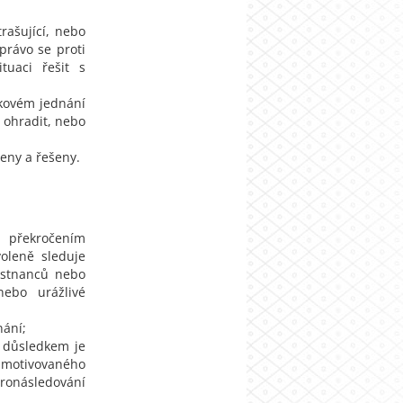
trašující, nebo
rávo se proti
tuaci řešit s
takovém jednání
 ohradit, nebo
eny a řešeny.
e překročením
oleně sleduje
ěstnanců nebo
nebo urážlivé
nání;
o důsledkem je
motivovaného
ronásledování