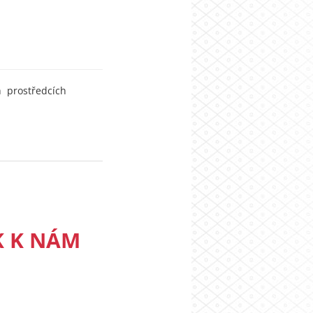
 prostředcích
K K NÁM