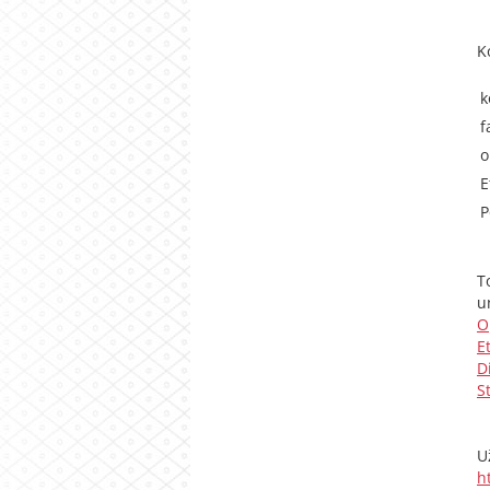
K
k
f
o
E
P
T
u
O
E
D
S
U
h