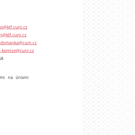
kp@ktf.cuni.cz
n@ktf.cuni.cz
dsmanka@cuni.cz
a-komise@cuni.cz
58
ými na úrovni