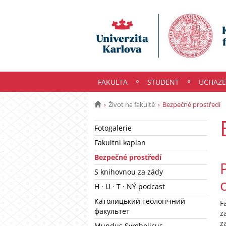
FAKULTA
STUDENT
UCHAZE
Život na fakultě
Bezpečné prostředí
Fotogalerie
Fakultní kaplan
Bezpečné prostředí
S knihovnou za zády
H · U · T · NÝ podcast
Католицький теологічний
F
факультет
z
z
Mundus Symbolicus