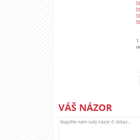
h
h
h
h
1
o
VÁŠ NÁZOR