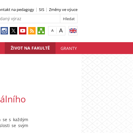
ontakt na pedagogy
SIS
Změny ve výuce
ŽIVOT NA FAKULTĚ
GRANTY
uálního
m se s každým
slosti se svým