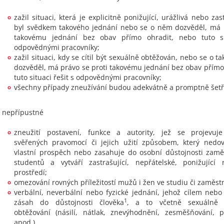
zažil situaci, která je explicitně ponižující, urážlivá nebo zas
byl svědkem takového jednání nebo se o něm dozvěděl, má p
takovému jednání bez obav přímo ohradit, nebo tuto si
odpovědnými pracovníky;
zažil situaci, kdy se cítil být sexuálně obtěžován, nebo se o 
dozvěděl, má právo se proti takovému jednání bez obav přímo
tuto situaci řešit s odpovědnými pracovníky;
všechny případy zneužívání budou adekvátně a promptně šetř
e nepřípustné
zneužití postavení, funkce a autority, jež se projevuj
svěřených pravomocí či jejich užití způsobem, který nedov
vlastní prospěch nebo zasahuje do osobní důstojnosti zam
studentů a vytváří zastrašující, nepřátelské, ponižující 
prostředí;
omezování rovných příležitostí mužů i žen ve studiu či zaměst
verbální, neverbální nebo fyzické jednání, jehož cílem neb
1
zásah do důstojnosti člověka
, a to včetně sexuálně 
obtěžování (násilí, nátlak, znevýhodnění, zesměšňování, p
apod.).