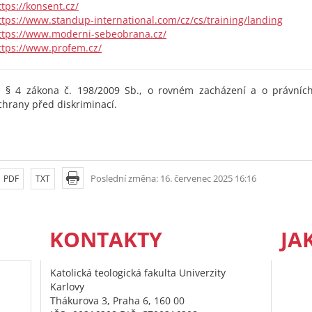
ttps://konsent.cz/
ttps://www.standup-international.com/cz/cs/training/landing
ttps://www.moderni-sebeobrana.cz/
ttps://www.profem.cz/
. § 4 zákona č. 198/2009 Sb., o rovném zacházení a o právních
chrany před diskriminací.
Poslední změna: 16. červenec 2025 16:16
PDF
TXT
KONTAKTY
JA
Katolická teologická fakulta Univerzity
Karlovy
Thákurova 3, Praha 6, 160 00