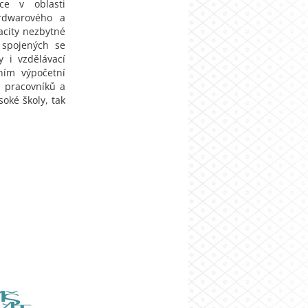
ce v oblasti
rdwarového a
acity nezbytné
ů spojených se
 i vzdělávací
ním výpočetní
h pracovníků a
soké školy, tak