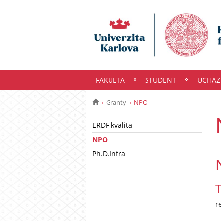
FAKULTA
STUDENT
UCHAZ
Granty
NPO
ERDF kvalita
NPO
Ph.D.Infra
T
r