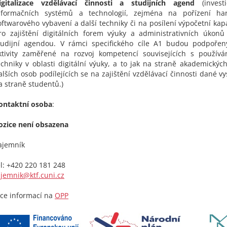
igitalizace vzdělávací činnosti a studijních agend
(investi
nformačních systémů a technologií, zejména na pořízení ha
oftwarového vybavení a další techniky či na posílení výpočetní kap
ro zajištění digitálních forem výuky a administrativních úkon
tudijní agendou. V rámci specifického cíle A1 budou podpořeny
ktivity zaměřené na rozvoj kompetencí souvisejících s používá
echniky v oblasti digitální výuky, a to jak na straně akademickýc
alších osob podílejících se na zajištění vzdělávací činnosti dané vy
a straně studentů.)
ontaktní osoba
:
ozice není obsazena
ajemník
el: +420 220 181 248
ajemnik@ktf.cuni.cz
íce informací na
OPP