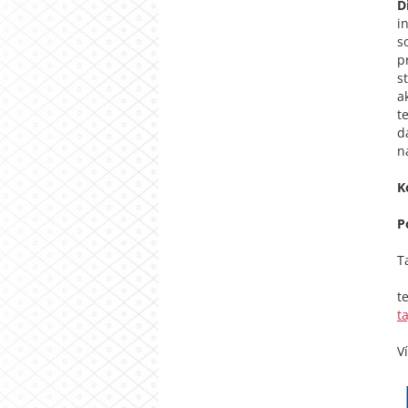
D
i
s
p
s
a
t
d
n
K
P
T
t
t
V