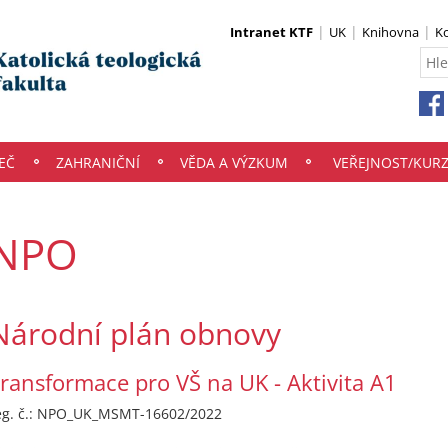
Intranet KTF
UK
Knihovna
K
EČ
ZAHRANIČNÍ
VĚDA A VÝZKUM
VEŘEJNOST/KUR
NPO
Národní plán obnovy
ransformace pro VŠ na UK - Aktivita A1
eg. č.: NPO_UK_MSMT-16602/2022