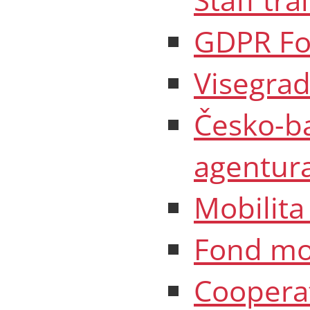
GDPR Fo
Visegra
Česko-b
agentur
Mobilit
Fond mob
Coopera