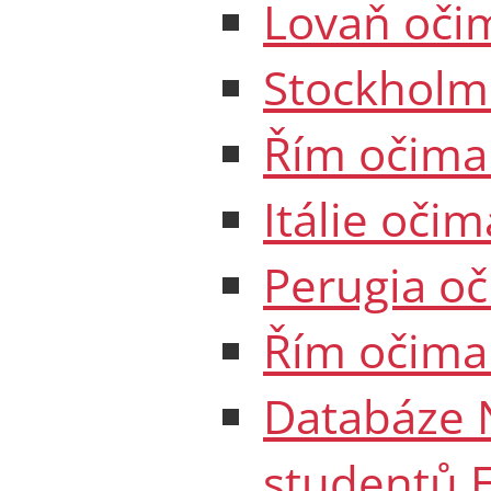
Lovaň oči
Stockholm 
Řím očima 
Itálie oči
Perugia o
Řím očima
Databáze 
studentů 