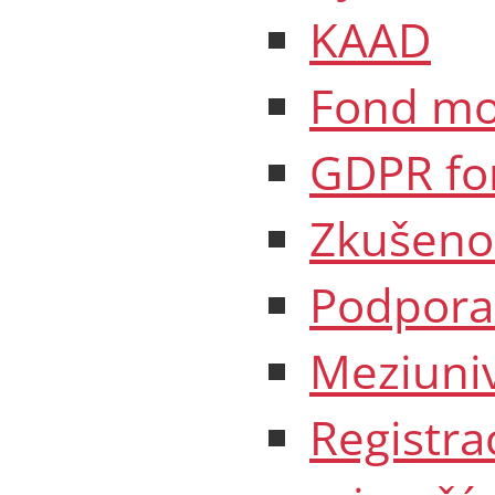
KAAD
Fond mo
GDPR fo
Zkušeno
Podpora 
Meziuniv
Registra