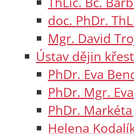
ThLic. Bc. Bar
doc. PhDr. ThL
Mgr. David Tro
Ústav dějin kře
PhDr. Eva Ben
PhDr. Mgr. Eva
PhDr. Markéta 
Helena Kodalí