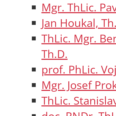
Mgr. ThLic. Pav
Jan Houkal, Th
ThLic. Mgr. B
Th.D.
prof. PhLic. V
Mgr. Josef Pro
ThLic. Stanisla
doc. RNDr. ThLi