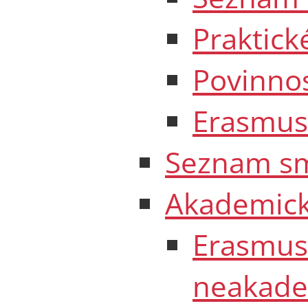
Praktick
Povinnos
Erasmus 
Seznam s
Akademick
Erasmus
neakade