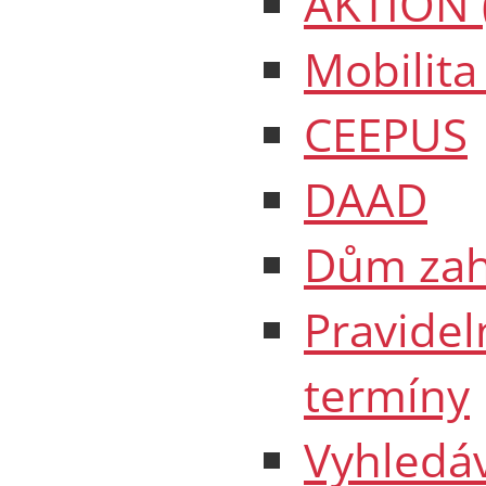
AKTION 
Mobilita
CEEPUS
DAAD
Dům zah
Pravidel
termíny
Vyhledáv