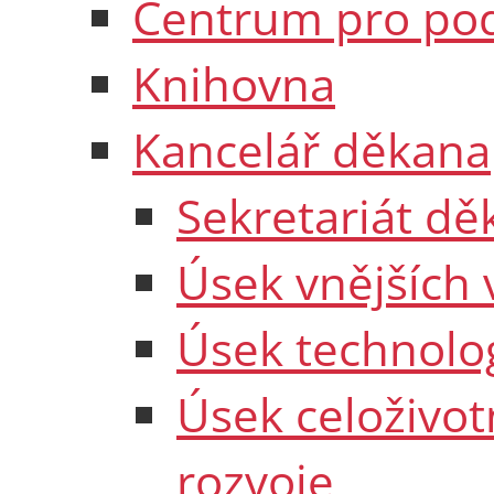
Centrum pro po
Knihovna
Kancelář děkana
Sekretariát dě
Úsek vnějších 
Úsek technolo
Úsek celoživot
rozvoje