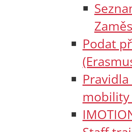
Seznam
Zaměs
Podat př
(Erasmu
Pravidl
mobility
IMOTION
Staff tra