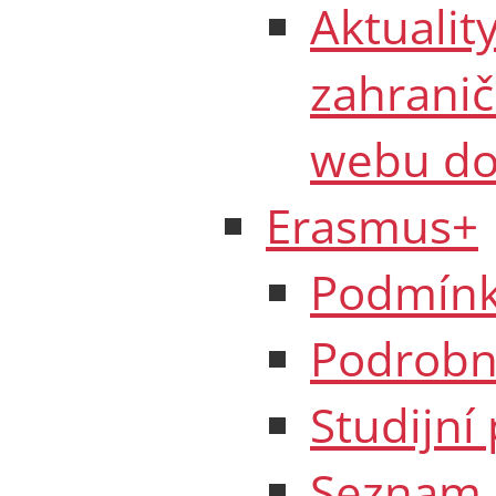
Aktualit
zahranič
webu do
Erasmus+
Podmínk
Podrobno
Studijní
Seznam 