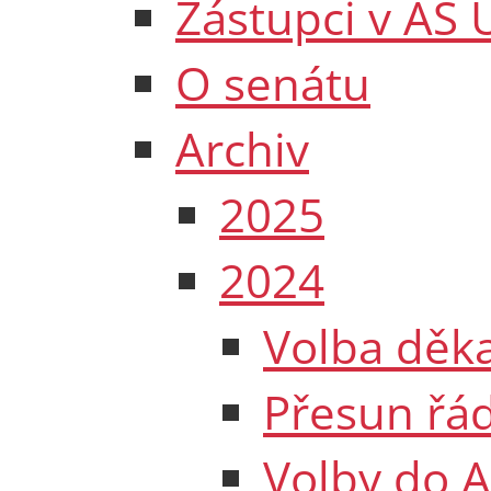
Zástupci v AS 
O senátu
Archiv
2025
2024
Volba děk
Přesun řá
Volby do 