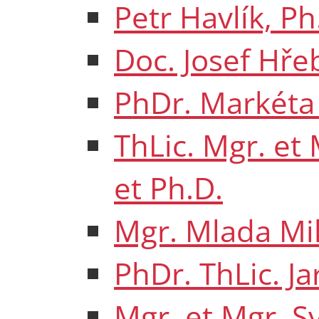
Petr Havlík, Ph
Doc. Josef Hřeb
PhDr. Markéta
ThLic. Mgr. et
et Ph.D.
Mgr. Mlada Mik
PhDr. ThLic. J
Mgr. et Mgr. S