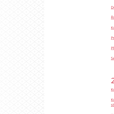
D
Ř
K
P
P
S
K
K
s