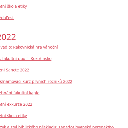
etní škola etiky
ědaFest
2022
ivadlo: Rakovnická hra vánoční
II. fakultní pouť - Kokořínsko
eni Sancte 2022
eznamovací kurz prvních ročníků 2022
ehnání fakultní kaple
etní exkurze 2022
etní škola etiky
azyk a styl biblického překladu: západoslovanské perspektivy