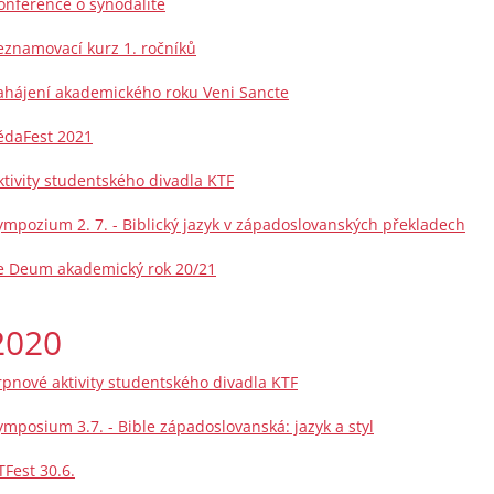
onference o synodalitě
eznamovací kurz 1. ročníků
ahájení akademického roku Veni Sancte
ědaFest 2021
ktivity studentského divadla KTF
ympozium 2. 7. - Biblický jazyk v západoslovanských překladech
e Deum akademický rok 20/21
2020
rpnové aktivity studentského divadla KTF
ymposium 3.7. - Bible západoslovanská: jazyk a styl
TFest 30.6.