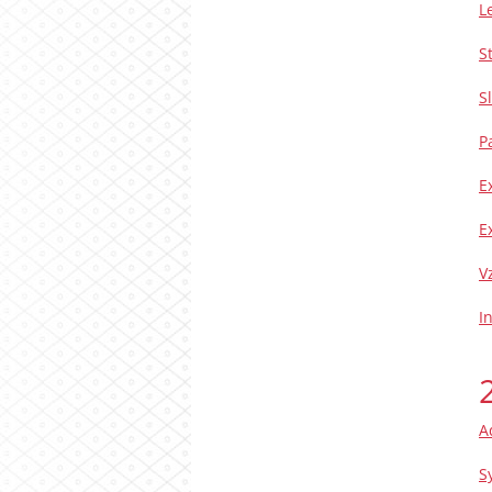
L
S
S
P
E
E
V
I
A
S