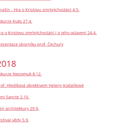
trašín - Hra o Kristovu zmrtvýchvstání 4.5.
xkurze Kuks 27.4.
ra o Kristovu zmrtvýchvstání i o jeho oslavení 24.4.
rezentace sborníku prof. Čechury
2018
xkurze Nepomuk 8.12.
rof. Hledíková objektivem Heleny Kodalíkové
eni Sancte 2.10.
en architektury 29.9.
estival vědy 5.9.