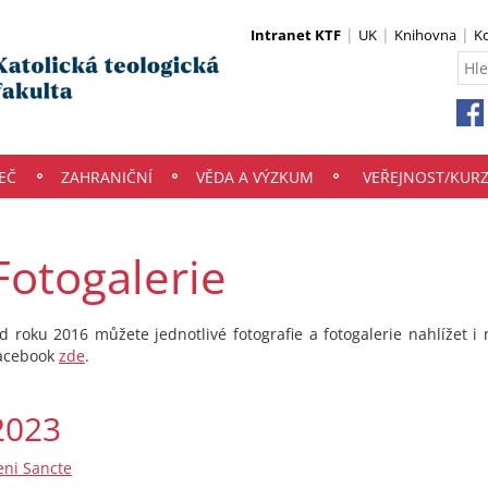
Intranet KTF
UK
Knihovna
K
EČ
ZAHRANIČNÍ
VĚDA A VÝZKUM
VEŘEJNOST/KUR
Fotogalerie
d roku 2016 můžete jednotlivé fotografie a fotogalerie nahlížet i n
acebook
zde
.
2023
eni Sancte