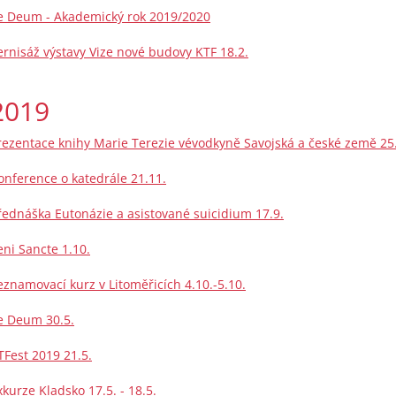
e Deum - Akademický rok 2019/2020
ernisáž výstavy Vize nové budovy KTF 18.2.
2019
rezentace knihy Marie Terezie vévodkyně Savojská a české země 25
onference o katedrále 21.11.
řednáška Eutonázie a asistované suicidium 17.9.
eni Sancte 1.10.
eznamovací kurz v Litoměřicích 4.10.-5.10.
e Deum 30.5.
TFest 2019 21.5.
xkurze Kladsko 17.5. - 18.5.