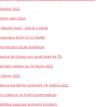
ědaFest 2022
eletrh vědy 2022
I. fakultní pouť - Ostrov u Davle
rezentace knihy Co je člověk?
ezinárodní etické kolokvium
xkurze do Ústavu pro jazyk český AV ČR
ahradní setkání po Te Deum 2022
e Deum 2022
xkurze barokního semináře 18. května 2022
arní exkurze na Jindřichovehradecko
ávštěva palácové knihovny Kinských