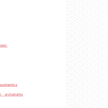
letí.
Apologetics
i vrcholného