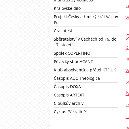
L
Královské dílo
Projekt Český a římský král Václav
V
IV.
Crashtest
Sběratelství v Čechách od 16. do
17. století
D
Spolek COPERTINO
I
Pěvecký sbor ACANT
Klub absolventů a přátel KTF UK
V
Časopis AUC Theologica
S
Časopis DOXA
Ž
Časopis ARTEXT
Cibulkův archiv
L
Cyklus "V krajině"
L
J