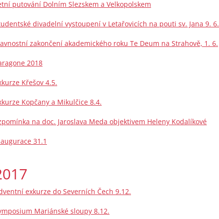
etní putování Dolním Slezskem a Velkopolskem
tudentské divadelní vystoupení v Letařovicích na pouti sv. Jana 9. 6.
lavnostní zakončení akademického roku Te Deum na Strahově, 1. 6.
aragone 2018
xkurze Křešov 4.5.
xkurze Kopčany a Mikulčice 8.4.
zpomínka na doc. Jaroslava Meda objektivem Heleny Kodalíkové
naugurace 31.1
2017
dventní exkurze do Severních Čech 9.12.
ymposium Mariánské sloupy 8.12.