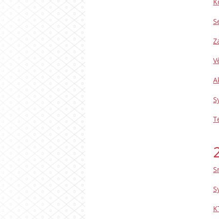
K
S
Z
V
A
S
T
S
S
K