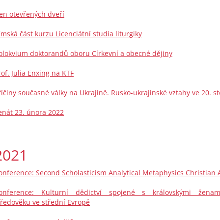
en otevřených dveří
ímská část kurzu Licenciátní studia liturgiky
olokvium doktorandů oboru Církevní a obecné dějiny
rof. Julia Enxing na KTF
říčiny současné války na Ukrajině. Rusko-ukrajinské vztahy ve 20. sto
enát 23. února 2022
2021
onference: Second Scholasticism Analytical Metaphysics Christian 
onference: Kulturní dědictví spojené s královskými ženam
tředověku ve střední Evropě