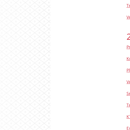
T
V
P
K
P
V
S
T
K
E