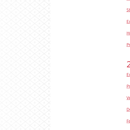
S
E
H
P
E
P
V
D
F