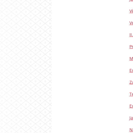
V
V
I
P
M
E
Z
T
E
J
N