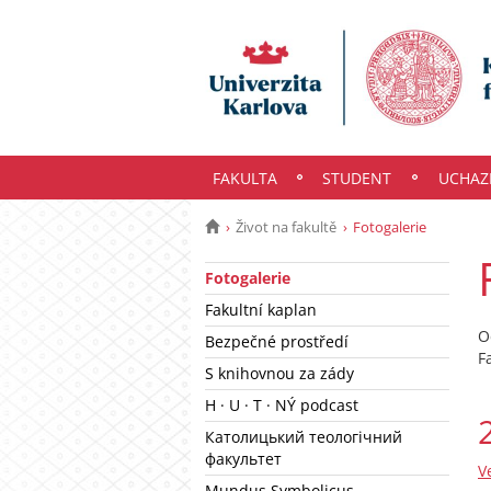
FAKULTA
STUDENT
UCHAZ
Život na fakultě
Fotogalerie
Fotogalerie
Fakultní kaplan
O
Bezpečné prostředí
F
S knihovnou za zády
H · U · T · NÝ podcast
Католицький теологічний
факультет
V
Mundus Symbolicus