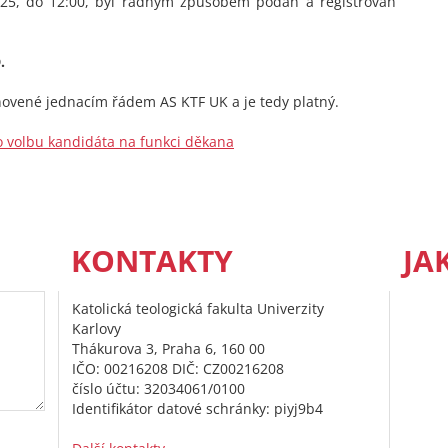
2025, do 12:00, byl řádným způsobem podán a registrován
.
anovené jednacím řádem AS KTF UK a je tedy platný.
o volbu kandidáta na funkci děkana
KONTAKTY
JA
Katolická teologická fakulta Univerzity
Karlovy
Thákurova 3, Praha 6, 160 00
IČO: 00216208 DIČ: CZ00216208
číslo účtu: 32034061/0100
Identifikátor datové schránky: piyj9b4