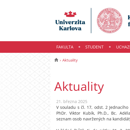
FAKULTA
STUDENT
UCHAZ
Aktuality
Aktuality
21. března 2025
V souladu s čl. 17, odst. 2 Jednacíh
PhDr. Viktor Kubík, Ph.D., Bc. Adé
seznam osob navržených na kandidáty