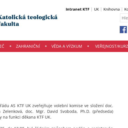
Intranet KTF
UK
Knihovna
K
EČ
ZAHRANIČNÍ
VĚDA A VÝZKUM
VEŘEJNOST/KUR
o řádu AS KTF UK zveřejňuje volební komise ve složení doc.
la Zelenková, doc. Mgr. David Svoboda, Ph.D. (předseda)
 na funkci děkana KTF UK.