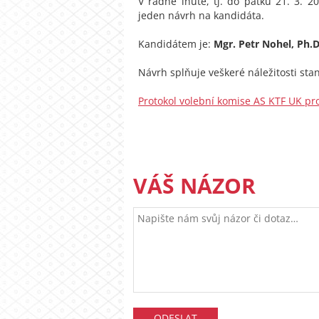
V řádné lhůtě, tj. do pátku 21. 3. 
jeden návrh na kandidáta.
Kandidátem je:
Mgr. Petr Nohel, Ph.D
Návrh splňuje veškeré náležitosti st
Protokol volební komise AS KTF UK pr
VÁŠ NÁZOR