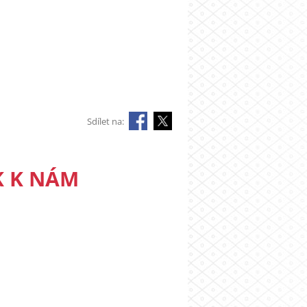
Sdílet na:
K K NÁM