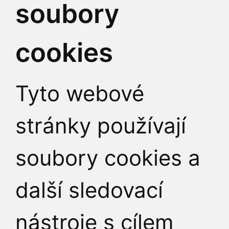
soubory
číslo účtu: 32034061
Identifikátor datové 
cookies
Tyto webové
Další kontakty
stránky používají
soubory cookies a
další sledovací
JAK K NÁM
nástroje s cílem