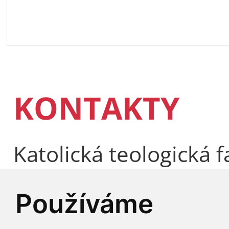
KONTAKTY
Katolická teologická f
Thákurova 3, Praha 6
Používáme
IČO: 00216208 DIČ: 