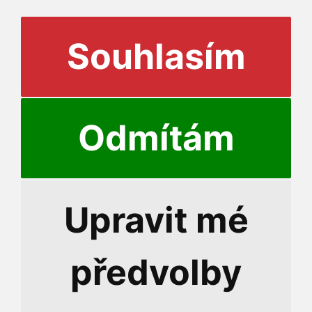
Souhlasím
Odmítám
© 2026 Katoli
Upravit mé
Přihlášení do informační
předvolby