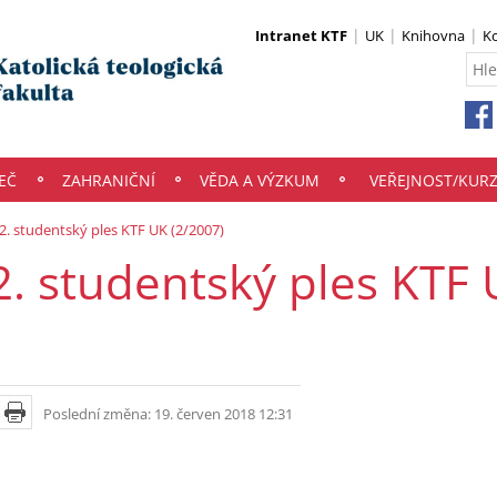
Intranet KTF
UK
Knihovna
K
EČ
ZAHRANIČNÍ
VĚDA A VÝZKUM
VEŘEJNOST/KUR
2. studentský ples KTF UK (2/2007)
2. studentský ples KTF 
Poslední změna: 19. červen 2018 12:31