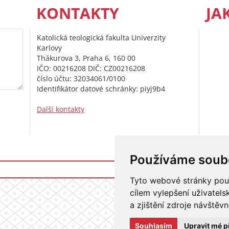
KONTAKTY
JA
Katolická teologická fakulta Univerzity
Karlovy
Thákurova 3, Praha 6, 160 00
IČO: 00216208 DIČ: CZ00216208
číslo účtu: 32034061/0100
Identifikátor datové schránky: piyj9b4
Další kontakty
Používáme soub
Přihlášení do i
Tyto webové stránky použí
cílem vylepšení uživatel
a zjištění zdroje návštěvn
Souhlasím
Upravit mé p