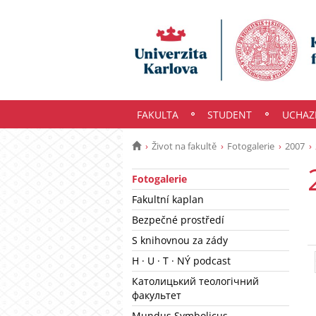
FAKULTA
STUDENT
UCHAZ
Život na fakultě
Fotogalerie
2007
Fotogalerie
Fakultní kaplan
Bezpečné prostředí
S knihovnou za zády
H · U · T · NÝ podcast
Католицький теологічний
факультет
Mundus Symbolicus