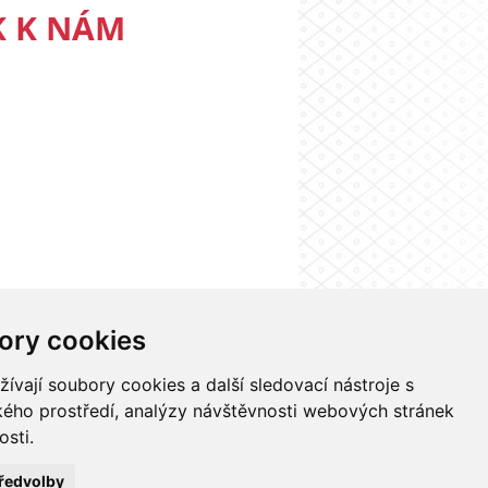
K K NÁM
ory cookies
nformačního systému UK
Nastavení cookies
vají soubory cookies a další sledovací nástroje s
ského prostředí, analýzy návštěvnosti webových stránek
osti.
ředvolby