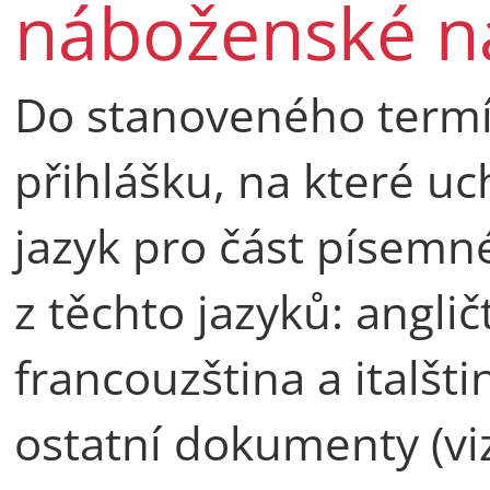
náboženské n
Do stanoveného termí
přihlášku, na které uc
jazyk pro část písemn
z těchto jazyků: angli
francouzština a italšti
ostatní dokumenty (vi