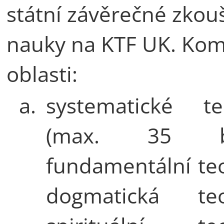
státní závěrečné zko
nauky na KTF UK. Kom
oblasti:
a.
systematické te
(max. 35 bo
fundamentální teo
dogmatická teol