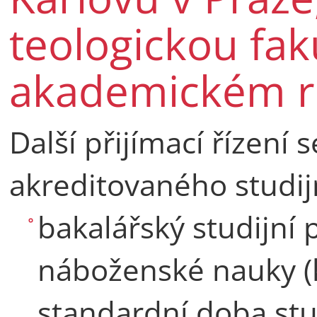
teologickou fak
akademickém r
Další přijímací řízení 
akreditovaného studij
bakalářský studijní
náboženské nauky (
standardní doba stu