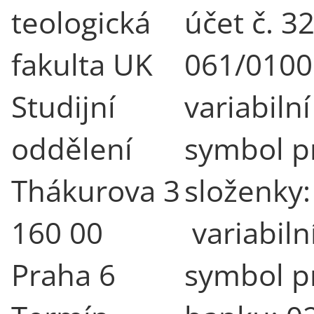
teologická
účet č. 3
fakulta UK
061/0100
Studijní
variabilní
oddělení
symbol p
Thákurova 3
složenky:
160 00
variabiln
Praha 6
symbol p