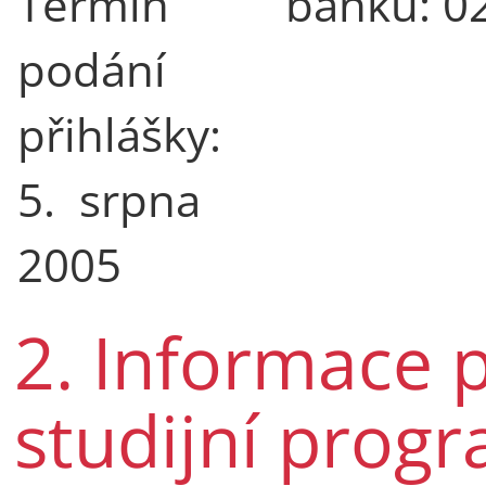
Termín
banku: 0
podání
přihlášky:
5. srpna
2005
2. Informace 
studijní progr