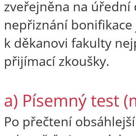
zveřejněna na úřední d
nepřiznání bonifikac
k děkanovi fakulty ne
přijímací zkoušky.
a) Písemný test (
Po přečtení obsáhlejš