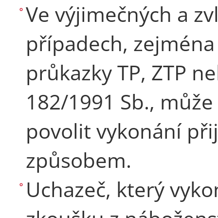
Ve výjimečných a z
případech, zejména 
průkazky TP, ZTP ne
182/1991 Sb., může 
povolit vykonání při
způsobem.
Uchazeč, který vykon