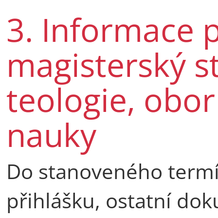
3. Informace p
magisterský s
teologie, obo
nauky
Do stanoveného termí
přihlášku, ostatní dok