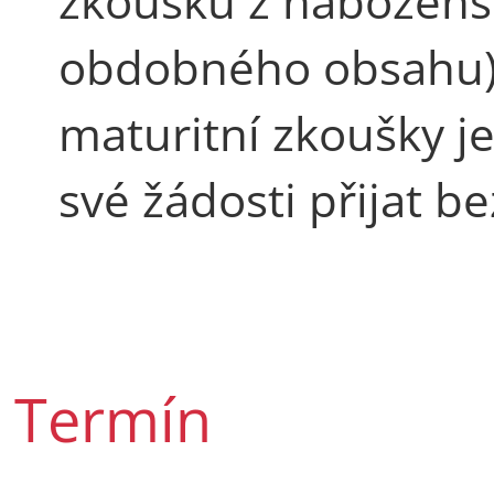
zkoušku z nábožens
obdobného obsahu) 
maturitní zkoušky j
své žádosti přijat b
Termín