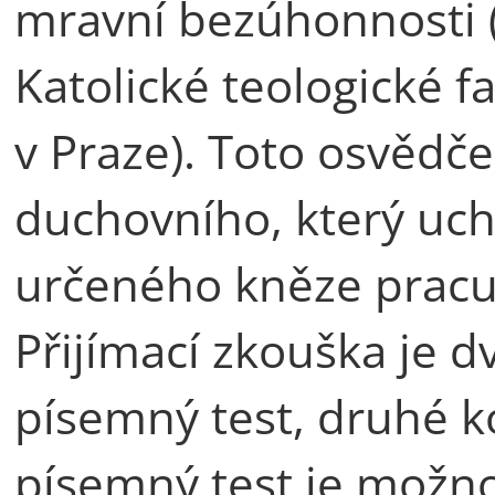
mravní bezúhonnosti (s
Katolické teologické f
v Praze). Toto osvědče
duchovního, který uc
určeného kněze pracuj
Přijímací zkouška je d
písemný test, druhé k
písemný test je možno