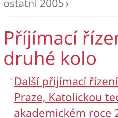
ostatní 2005
Příjímací říz
druhé kolo
Další přijímací řízen
Praze, Katolickou te
akademickém roce 