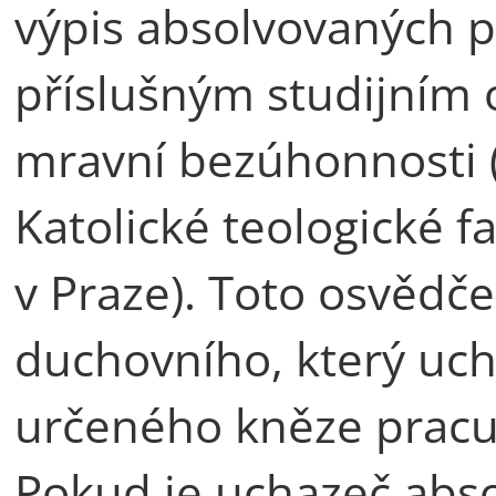
výpis absolvovaných 
příslušným studijním
mravní bezúhonnosti (s
Katolické teologické f
v Praze). Toto osvědče
duchovního, který uc
určeného kněze pracuj
Pokud je uchazeč abs