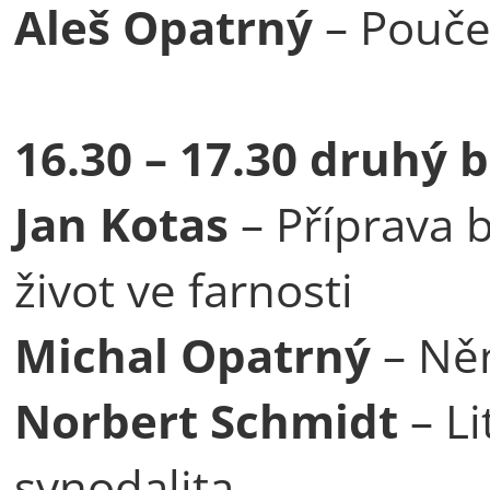
Aleš Opatrný
– Pouče
16.30 – 17.30 druhý 
Jan Kotas
– Příprava 
život ve farnosti
Michal Opatrný
– Něm
Norbert Schmidt
– Li
synodalita