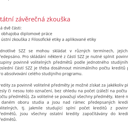
tátní závěrečná zkouška
á dvě části:
. obhajoba diplomové práce
. ústní zkouška z Filosofické etiky a aplikované etiky
ednotlivé SZZ se mohou skládat v různých termínech, jejic
ředepsáno. Pro skládání některé z částí SZZ je nutné splnit povi
kupiny povinně volitelných předmětů podle jednotného studijní
oslední částí SZZ je třeba dosáhnout minimálního počtu kredit
ro absolvování celého studijního programu.
redity za povinně volitelné předměty je možné získat za jakékoliv 
esly či nesou toto označení, bez ohledu na počet (záleží na počtu
očtu předmětů). Za volitelné se považují všechny předměty, které 
 daném oboru studia a jsou nad rámec předepsaných kredi
olitelných, tj. jakmile studující splní počet kreditů z povin
ředmětů, jsou všechny ostatní kredity započítávány do kred
ředmětů.