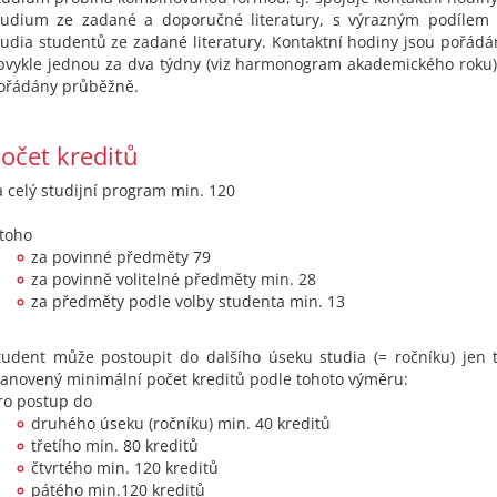
tudium ze zadané a doporučné literatury, s výrazným podílem
tudia studentů ze zadané literatury. Kontaktní hodiny jsou pořádá
bvykle jednou za dva týdny (viz harmonogram akademického roku)
ořádány průběžně.
očet kreditů
a celý studijní program min. 120
 toho
za povinné předměty 79
za povinně volitelné předměty min. 28
za předměty podle volby studenta min. 13
tudent může postoupit do dalšího úseku studia (= ročníku) jen te
tanovený minimální počet kreditů podle tohoto výměru:
ro postup do
druhého úseku (ročníku) min. 40 kreditů
třetího min. 80 kreditů
čtvrtého min. 120 kreditů
pátého min.120 kreditů