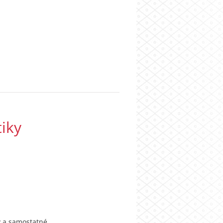
tiky
y a samostatné