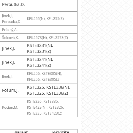
Peroutka,D.
Jinek,J.;
KFIL255(N), KFIL255(Z)
Peroutka,D.
Prázný,A.
Šolcová,K.
KFIL2573(N), KFIL2573(Z)
KSTE3231(N),
Jinek,J.
KSTE3231(Z)
KSTE3241(N),
Jinek,J.
KSTE3241(Z)
KFIL256, KSTE305(N),
Jinek,J.
KFIL256, KSTE305(Z)
KSTE325, KSTE336(N),
Fošum,J.
KSTE325, KSTE336(Z)
KSTE326, KSTE335,
Kocian,M.
KSTE423(N), KSTE326,
KSTE335, KSTE423(Z)
garant
rekvizity