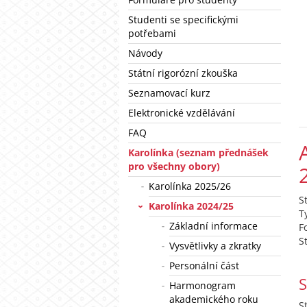
Studenti se specifickými
potřebami
Návody
Státní rigorózní zkouška
Seznamovací kurz
Elektronické vzdělávání
FAQ
Karolínka (seznam přednášek
pro všechny obory)
Karolínka 2025/26
S
Karolínka 2024/25
T
Základní informace
F
S
Vysvětlivky a zkratky
Personální část
S
Harmonogram
akademického roku
S