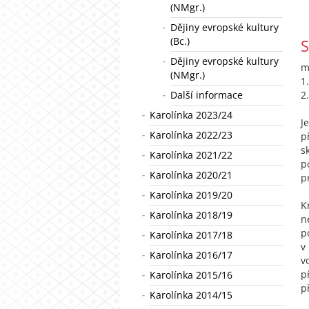
(NMgr.)
Dějiny evropské kultury
(Bc.)
S
Dějiny evropské kultury
m
(NMgr.)
1
Další informace
2
Karolínka 2023/24
J
Karolínka 2022/23
p
s
Karolínka 2021/22
p
Karolínka 2020/21
p
Karolínka 2019/20
K
Karolínka 2018/19
n
p
Karolínka 2017/18
v
Karolínka 2016/17
v
p
Karolínka 2015/16
p
Karolínka 2014/15