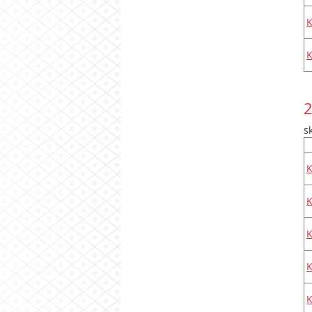
2
s
K
K
K
K
K