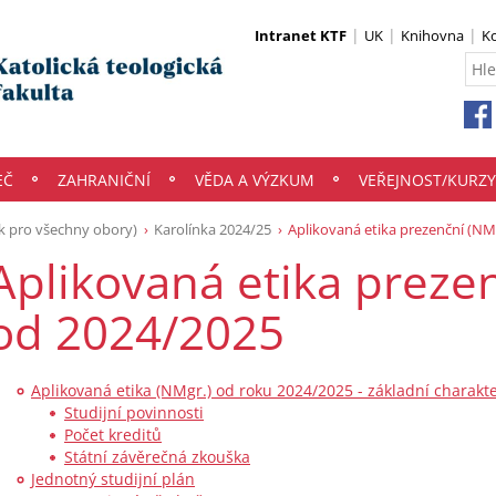
Intranet KTF
UK
Knihovna
K
EČ
ZAHRANIČNÍ
VĚDA A VÝZKUM
VEŘEJNOST/KURZY
k pro všechny obory)
Karolínka 2024/25
Aplikovaná etika prezenční (NM
Aplikovaná etika preze
od 2024/2025
Aplikovaná etika (NMgr.) od roku 2024/2025 - základní charakte
Studijní povinnosti
Počet kreditů
Státní závěrečná zkouška
Jednotný studijní plán