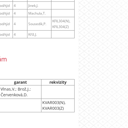
od/týd
4
Jinek,J.
od/týd
4
Machula,T.
KFIL304(N),
od/týd
4
Sousedík,P.
KFIL304(Z)
od/týd
4
Kříž,J.
kám
garant
rekvizity
Vlnas,V.; Brož,J.;
Červenková,D.
KVAR003(N),
KVAR003(Z)