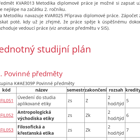
ředmět KVAR013 Metodika diplomové práce je možné si zapsat už
le nejlépe na začátku 2. ročníku.
a Metodiku navazuje KVAR025 Příprava diplomové práce. Zápočet 
ískat poté, kdy už je zřejmé, že práce spěje k úspěšnému doko
ozhoduje vedoucí práce (viz anotace předmětu v SIS).
Jednotný studijní plán
. Povinné předměty
kupina K#AE309P Povinné předměty
kód
název
semestr
zakončení
rozsah
kredit
Úvedení do studia
2
FIL051
zs
Z
5
aplikované etiky
hod/týd
Antropologická
2
FIL052
zs
Zk
6
východiska etiky
hod/týd
Filosofická a
2
FIL053
zs
Zk
7
křesťanská etika
hod/týd