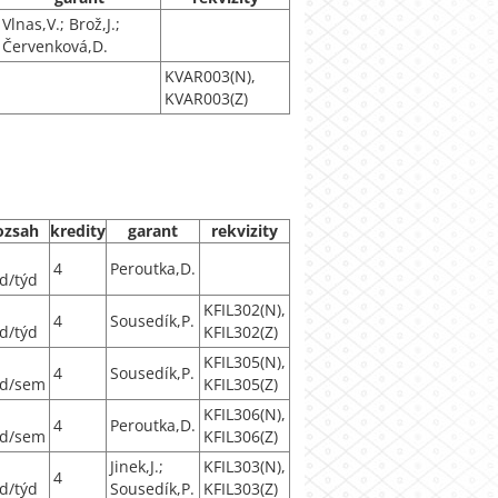
Vlnas,V.; Brož,J.;
Červenková,D.
KVAR003(N),
KVAR003(Z)
ozsah
kredity
garant
rekvizity
4
Peroutka,D.
d/týd
KFIL302(N),
4
Sousedík,P.
d/týd
KFIL302(Z)
KFIL305(N),
4
Sousedík,P.
d/sem
KFIL305(Z)
KFIL306(N),
4
Peroutka,D.
d/sem
KFIL306(Z)
Jinek,J.;
KFIL303(N),
4
d/týd
Sousedík,P.
KFIL303(Z)