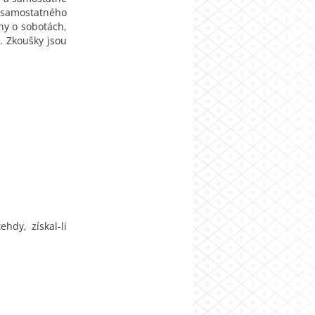
 samostatného
ny o sobotách,
. Zkoušky jsou
hdy, získal-li