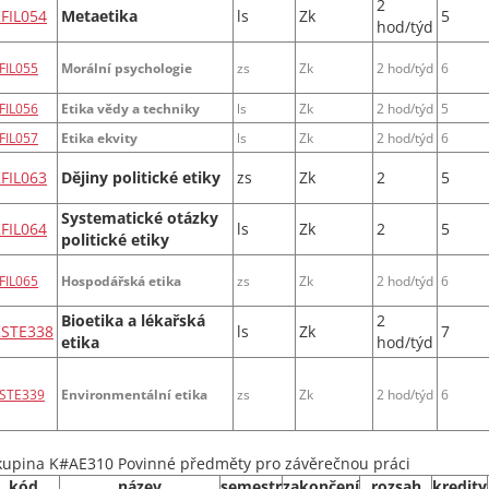
2
FIL054
Metaetika
ls
Zk
5
hod/týd
FIL055
Morální psychologie
zs
Zk
2 hod/týd
6
FIL056
Etika vědy a techniky
ls
Zk
2 hod/týd
5
FIL057
Etika ekvity
ls
Zk
2 hod/týd
6
FIL063
Dějiny politické etiky
zs
Zk
2
5
Systematické otázky
FIL064
ls
Zk
2
5
politické etiky
FIL065
Hospodářská etika
zs
Zk
2 hod/týd
6
Bioetika a lékařská
2
KSTE338
ls
Zk
7
etika
hod/týd
STE339
Environmentální etika
zs
Zk
2 hod/týd
6
kupina K#AE310 Povinné předměty pro závěrečnou práci
kód
název
semestr
zakončení
rozsah
kredity