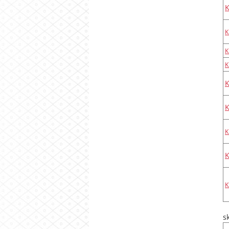
K
K
K
K
K
K
K
K
s