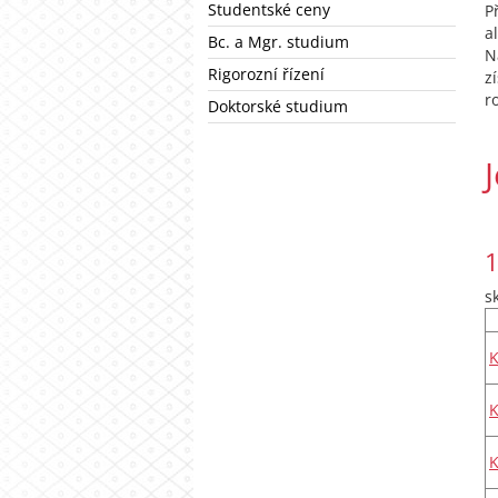
Studentské ceny
P
a
Bc. a Mgr. studium
N
Rigorozní řízení
z
r
Doktorské studium
1
s
K
K
K