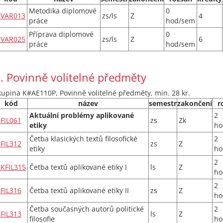
Metodika diplomové
0
KVAR013
zs/ls
Z
4
práce
hod/sem
Příprava diplomové
0
KVAR025
zs/ls
Z
6
práce
hod/sem
. Povinně volitelné předměty
kupina K#AE110P, Povinně volitelné předměty, min. 28 kr.
kód
název
semestr
zakončení
r
Aktuální problémy aplikované
2
FIL061
zs
Zk
etiky
ho
Četba klasických textů filosofické
2
FIL312
zs
Z
etiky
ho
2
KFIL315
Četba textů aplikované etiky I
ls
Z
ho
2
FIL316
Četba textů aplikované etiky II
zs
Z
ho
Četba současných autorů politické
2
FIL313
ls
Z
filosofie
ho