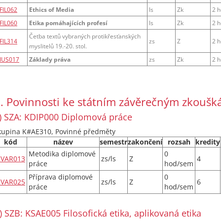
FIL062
Ethics of Media
ls
Zk
2 h
FIL060
Etika pomáhajících profesí
ls
Zk
2 h
Četba textů vybraných protikřesťanských
FIL314
zs
Z
2 h
myslitelů 19.-20. stol.
IUS017
Základy práva
zs
Zk
2 h
. Povinnosti ke státním závěrečným zkouš
) SZA: KDIP000 Diplomová práce
kupina K#AE310, Povinné předměty
kód
název
semestr
zakončení
rozsah
kredity
Metodika diplomové
0
KVAR013
zs/ls
Z
4
práce
hod/sem
Příprava diplomové
0
KVAR025
zs/ls
Z
6
práce
hod/sem
) SZB: KSAE005 Filosofická etika, aplikovaná etika