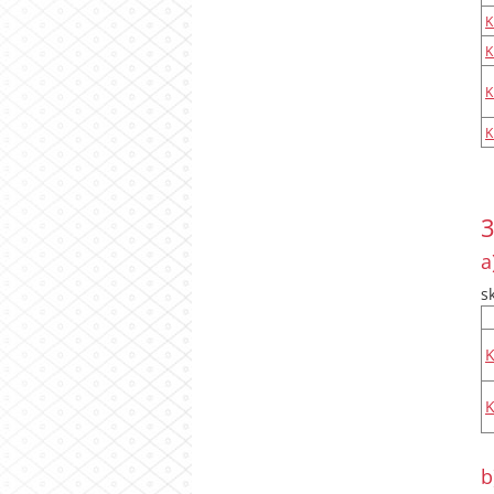
K
K
K
K
3
a
s
b