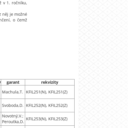
 v 1. ročníku,
z něj je možné
nčení, o čemž
y
garant
rekvizity
Machula,T.
KFIL251(N), KFIL251(Z)
Svoboda,D.
KFIL252(N), KFIL252(Z)
Novotný,V.;
KFIL253(N), KFIL253(Z)
Peroutka,D.