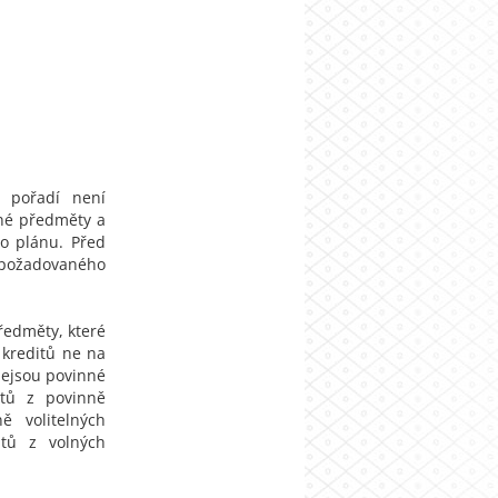
h pořadí není
nné předměty a
ho plánu. Před
ů požadovaného
předměty, které
 kreditů ne na
nejsou povinné
tů z povinně
ně volitelných
itů z volných