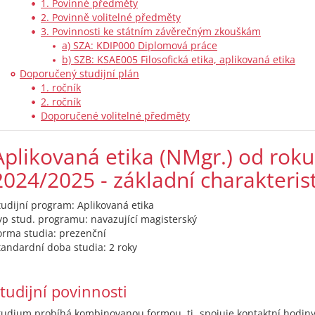
1. Povinné předměty
2. Povinně volitelné předměty
3. Povinnosti ke státním závěrečným zkouškám
a) SZA: KDIP000 Diplomová práce
b) SZB: KSAE005 Filosofická etika, aplikovaná etika
Doporučený studijní plán
1. ročník
2. ročník
Doporučené volitelné předměty
Aplikovaná etika (NMgr.) od roku
2024/2025 - základní charakteris
tudijní program: Aplikovaná etika
yp stud. programu: navazující magisterský
orma studia: prezenční
tandardní doba studia: 2 roky
tudijní povinnosti
tudium probíhá kombinovanou formou, tj. spojuje kontaktní hodin