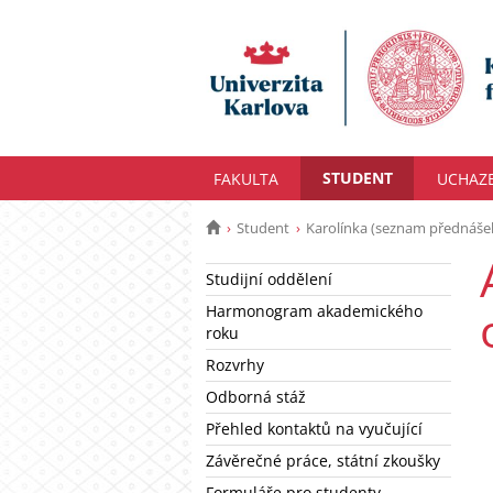
STUDENT
FAKULTA
UCHAZ
Student
Karolínka (seznam přednáše
Studijní oddělení
Harmonogram akademického
roku
Rozvrhy
Odborná stáž
Přehled kontaktů na vyučující
Závěrečné práce, státní zkoušky
Formuláře pro studenty