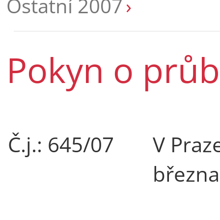
Ostatní 2007
Pokyn o průb
Č.j.: 645/07
V Praz
března