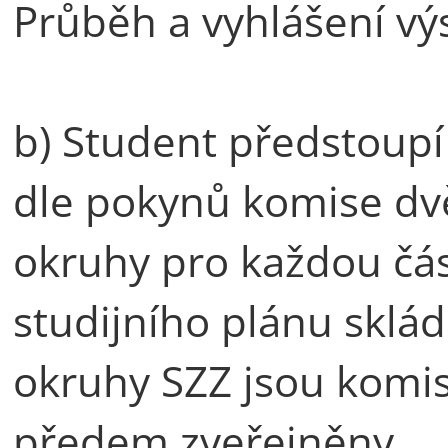
Průběh a vyhlášení výs
b) Student předstoupí 
dle pokynů komise dvě
okruhy pro každou část
studijního plánu sklád
okruhy SZZ jsou komisí
předem zveřejněny.