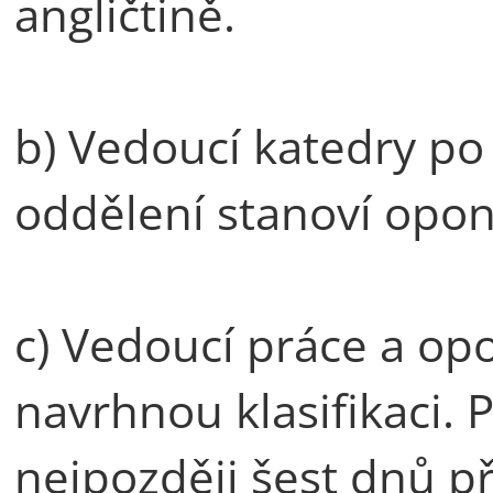
angličtině.
b) Vedoucí katedry po 
oddělení stanoví opon
c) Vedoucí práce a op
navrhnou klasifikaci.
nejpozději šest dnů 