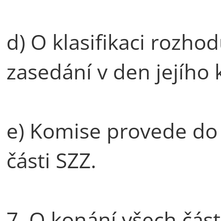
d) O klasifikaci rozh
zasedání v den jejího 
e) Komise provede do
části SZZ.
7. O konání všech část