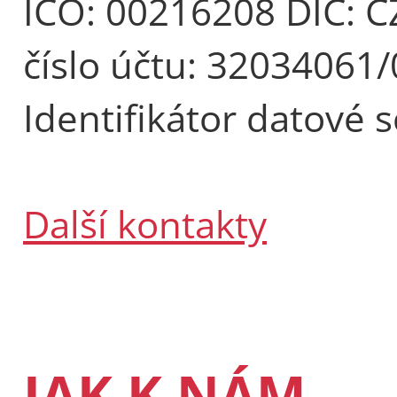
IČO: 00216208 DIČ: 
číslo účtu: 32034061
Identifikátor datové 
Další kontakty
JAK K NÁM