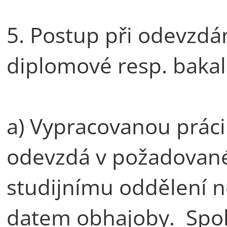
5. Postup při odevzdá
diplomové resp. bakal
a) Vypracovanou prác
odevzdá v požadované 
studijnímu oddělení n
datem obhajoby. Spolu