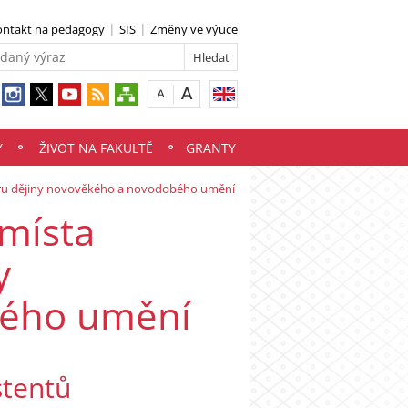
ontakt na pedagogy
SIS
Změny ve výuce
Y
ŽIVOT NA FAKULTĚ
GRANTY
boru dějiny novověkého a novodobého umění
 místa
y
bého umění
stentů