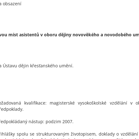
a obsazení
vou míst asistentů v oboru dějiny novověkého a novodobého u
a Ústavu dějin křesťanského umění.
ožadovaná kvalifikace: magisterské vysokoškolské vzdělání v o
ředpoklady.
ředpokládaný nástup: podzim 2007.
řihlášky spolu se strukturovaným životopisem, doklady o vzdělán