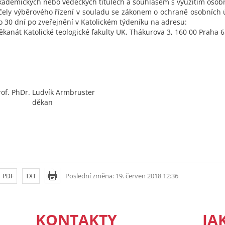
kademických nebo vědeckých titulech a souhlasem s využitím osob
čely výběrového řízení v souladu se zákonem o ochraně osobních ú
o 30 dní po zveřejnění v Katolickém týdeníku na adresu:
ěkanát Katolické teologické fakulty UK, Thákurova 3, 160 00 Praha 6
rof. PhDr. Ludvík Armbruster
děkan
Poslední změna: 19. červen 2018 12:36
PDF
TXT
KONTAKTY
JA