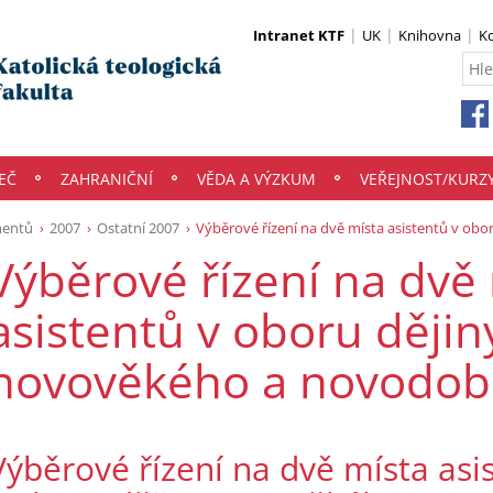
Intranet KTF
UK
Knihovna
K
EČ
ZAHRANIČNÍ
VĚDA A VÝZKUM
VEŘEJNOST/KURZ
mentů
2007
Ostatní 2007
Výběrové řízení na dvě místa asistentů v o
Výběrové řízení na dvě
asistentů v oboru dějin
novověkého a novodo
Výběrové řízení na dvě místa asi