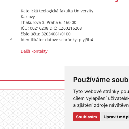
Katolická teologická fakulta Univerzity
Karlovy
Thákurova 3, Praha 6, 160 00
IČO: 00216208 DIČ: CZ00216208
číslo účtu: 32034061/0100
Identifikátor datové schránky: piyj9b4
Další kontakty
Používáme soub
Přihlášení do i
Tyto webové stránky použí
cílem vylepšení uživatel
a zjištění zdroje návštěvn
Souhlasím
Upravit mé p