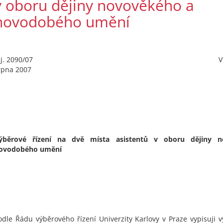
v oboru dějiny novověkého a
novodobého umění
Č.j. 2090/07 V Praze dn
rpna 2007
ýběrové řízení na dvě místa asistentů v oboru dějiny 
ovodobého umění
odle Řádu výběrového řízení Univerzity Karlovy v Praze vypisuji v