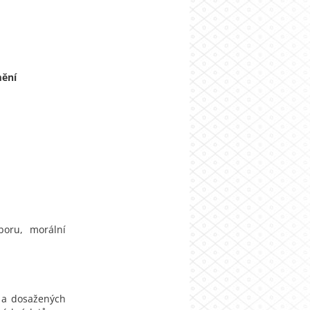
mění
boru, morální
í a dosažených