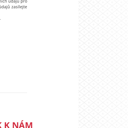
ních údajů pro
dajů zasílejte
.
K K NÁM