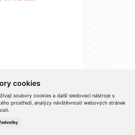
ory cookies
nformačního systému UK
Nastavení cookies
vají soubory cookies a další sledovací nástroje s
ského prostředí, analýzy návštěvnosti webových stránek
osti.
ředvolby