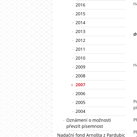
n
2016
2015
2014
2013
d
2012
2011
2010
n
2009
2008
2007
2006
P
2005
p
2004
P
Oznámení o možnosti
převzít písemnost
P
Nadační fond Arnošta z Pardubic