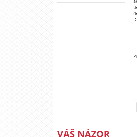
a
ú
d
D
P
VÁŠ NÁZOR