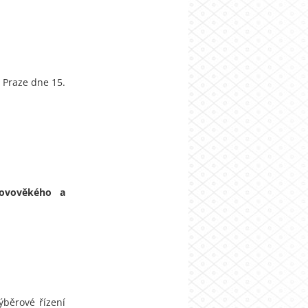
e 15.
novověkého a
ýběrové řízení