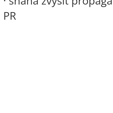
· snaha zvýšit propaga
PR