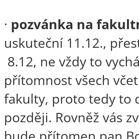
·
pozvánka na fakult
uskuteční 11.12., přest
8.12, ne vždy to vychá
přítomnost všech včet
fakulty, proto tedy to
později. Rovněž vás zv
bude přítomen pan Boh