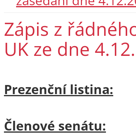
zasedání dne 4.12.
Zápis z řádnéh
UK ze dne 4.12
Prezenční listina:
Členové senátu: