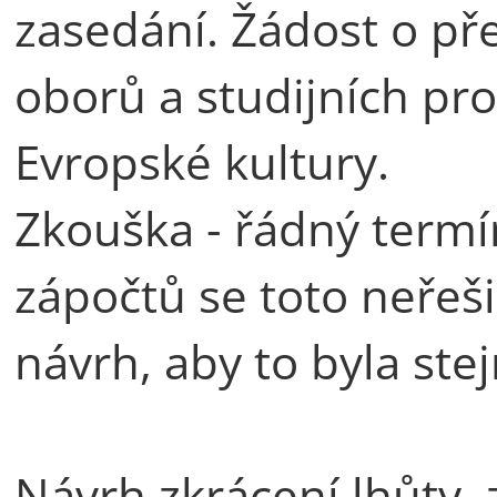
zasedání. Žádost o př
oborů a studijních pr
Evropské kultury.
Zkouška - řádný termí
zápočtů se toto neřešil
návrh, aby to byla ste
Návrh zkrácení lhůty,