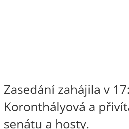
Zasedání zahájila v 1
Koronthályová a přiví
senátu a hosty.