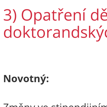
3) Opatření d
doktorandskýc
Novotný:
Změny ve stipendijním