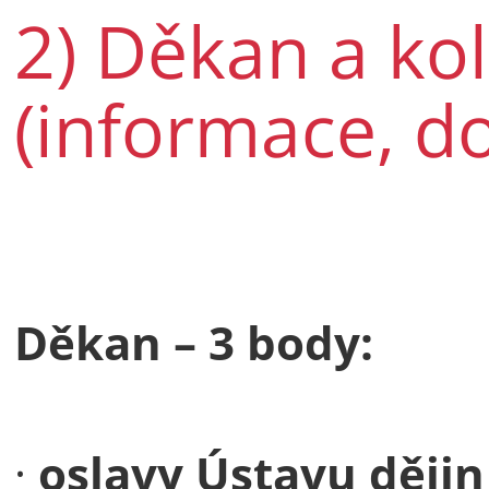
2) Děkan a ko
(informace, do
Děkan – 3 body:
·
oslavy Ústavu ději