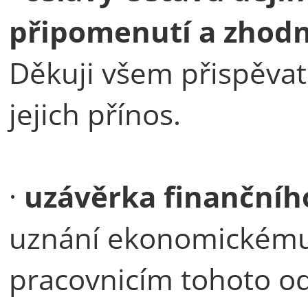
připomenutí a zhodn
Děkuji všem přispěva
jejich přínos.
·
uzávěrka finančníh
uznání ekonomickému 
pracovnicím tohoto odd