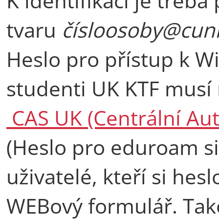
K identifikaci je třeb
tvaru
čísloosoby@cun
Heslo pro přístup k Wi
studenti UK KTF musí 
CAS UK (Centrální Aut
(Heslo pro eduroam s
uživatelé, kteří si hes
WEBový formulář. Tako