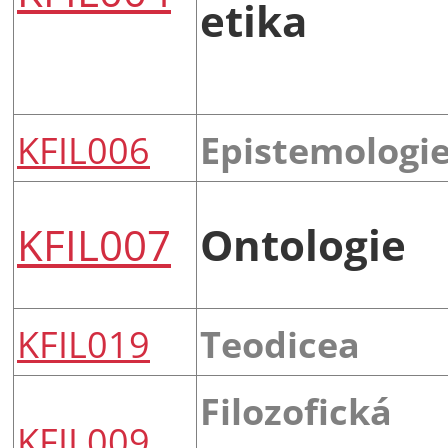
etika
KFIL006
Epistemologi
KFIL007
Ontologie
KFIL019
Teodicea
Filozofická
KFIL009