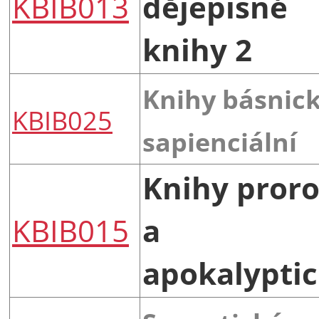
KBIB013
dějepisné
knihy 2
Knihy básnick
KBIB025
sapienciální
Knihy pror
KBIB015
a
apokalypti