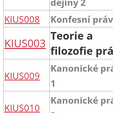
dějiny 2
KIUS008
Konfesní prá
Teorie a
KIUS003
filozofie pr
Kanonické pr
KIUS009
1
Kanonické pr
KIUS010