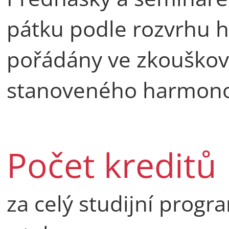
pátku podle rozvrhu ho
pořádány ve zkouško
stanoveného harmon
Počet kreditů
za celý studijní progr