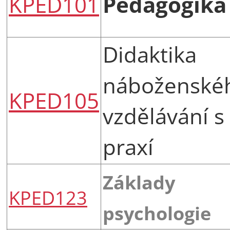
KPED101
Pedagogika
Didaktika
náboženské
KPED105
vzdělávání s
praxí
Základy
KPED123
psychologie