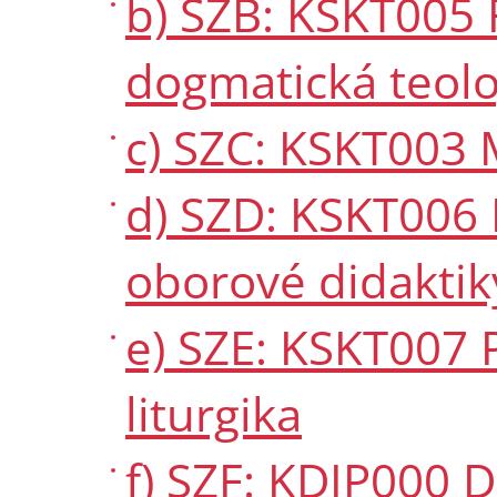
b) SZB: KSKT005
dogmatická teolo
c) SZC: KSKT003 
d) SZD: KSKT006 
oborové didaktik
e) SZE: KSKT007 P
liturgika
f) SZF: KDIP000 