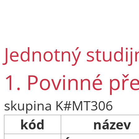
Jednotný studij
1. Povinné př
skupina K#MT306
kód
název