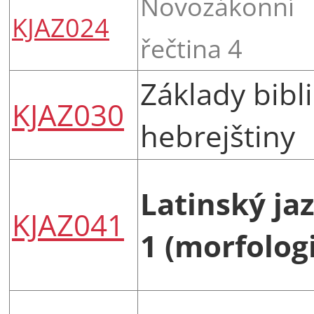
Novozákonní
KJAZ024
řečtina 4
Základy bibl
KJAZ030
hebrejštiny
Latinský ja
KJAZ041
1 (morfolog