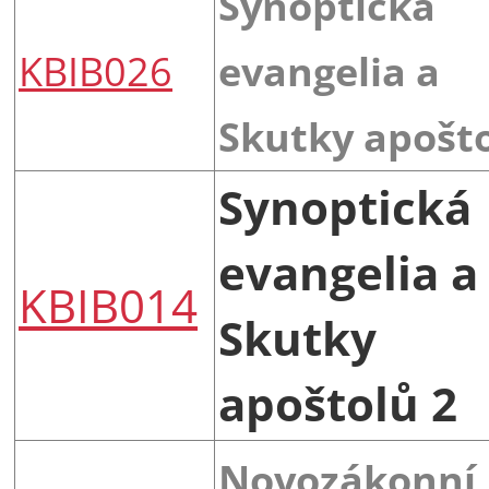
Synoptická
KBIB026
evangelia a
Skutky apošto
Synoptická
evangelia a
KBIB014
Skutky
apoštolů 2
Novozákonní