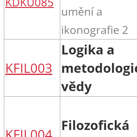
KDKU085
umění a
ikonografie 2
Logika a
KFIL003
metodologi
vědy
Filozofická
KFIL004