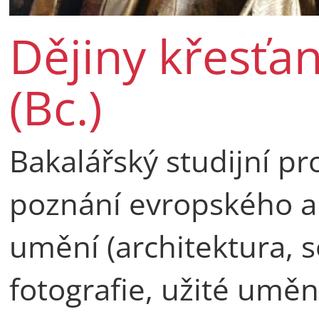
Dějiny křesťa
(Bc.)
Bakalářský studijní p
poznání evropského a
umění (architektura, so
fotografie, užité uměn