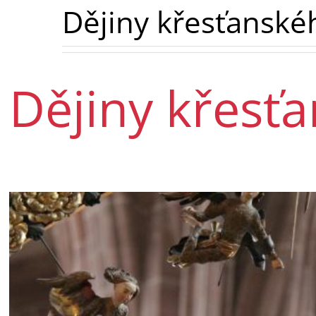
Dějiny křesťanské
Dějiny křesť