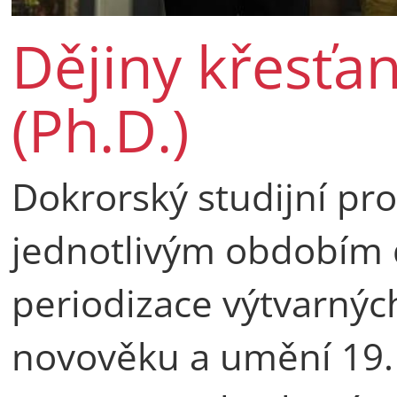
Dějiny křesťa
(Ph.D.)
Dokrorský studijní pr
jednotlivým obdobím 
periodizace výtvarnýc
novověku a umění 19. a