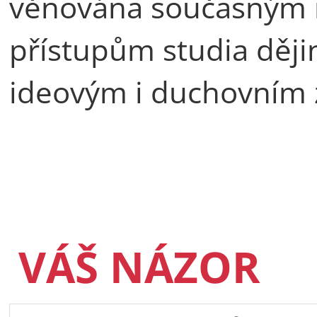
věnována současným
přístupům studia děj
ideovým i duchovním 
VÁŠ NÁZOR