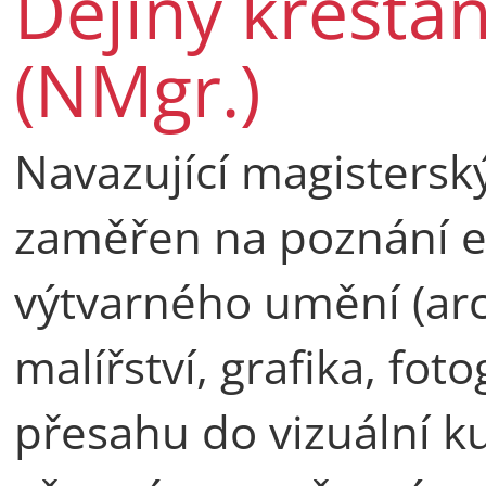
Dějiny křesťa
(NMgr.)
Navazující magisterský
zaměřen na poznání 
výtvarného umění (arch
malířství, grafika, fot
přesahu do vizuální ku