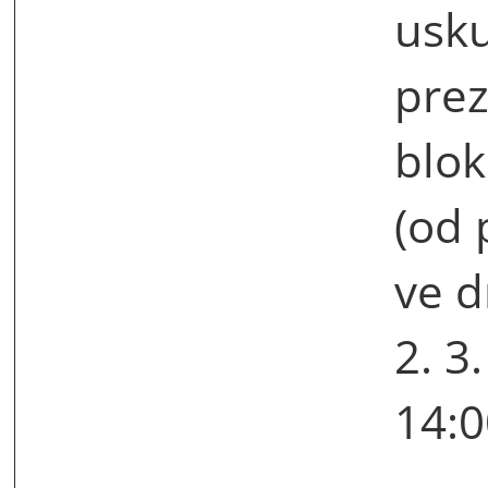
usk
pre
blo
(od 
ve d
2. 3
14:0