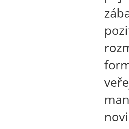
zába
pozi
roz
form
veře
man
novi