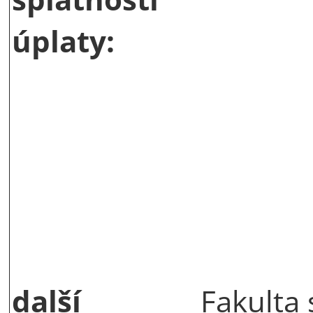
úplaty:
další
Fakulta 