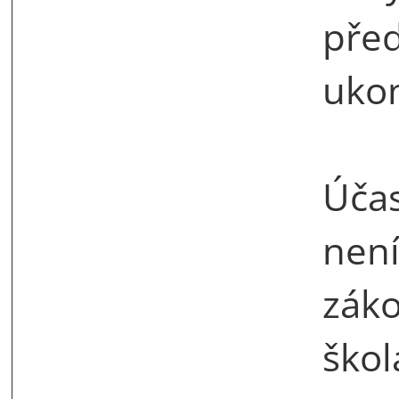
před
uko
Úča
nen
záko
škol