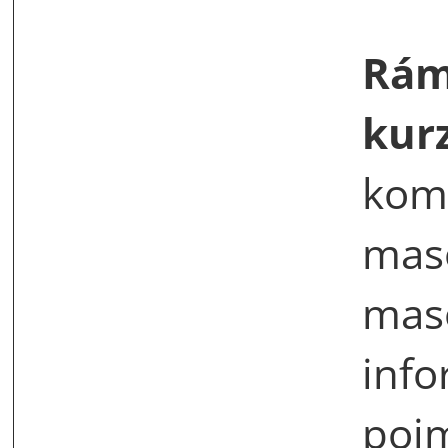
Rám
kur
kom
mas
maso
info
pojm