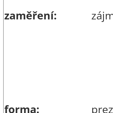
zaměření:
záj
forma:
pre