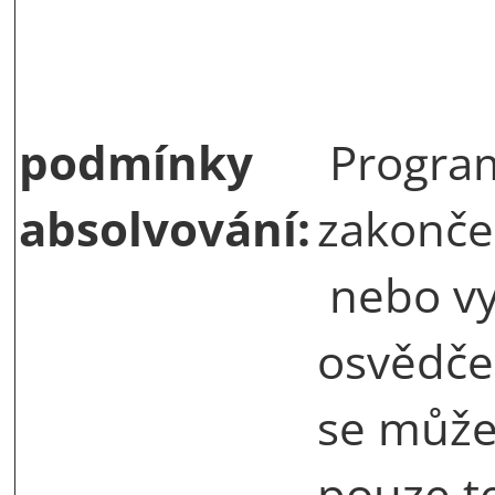
podmínky
Program
absolvování:
zakonče
nebo v
osvědče
se může 
pouze t