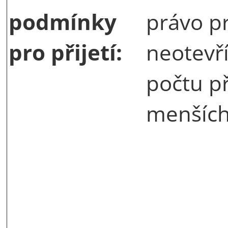
podmínky
právo p
pro přijetí:
neotevří
počtu p
menších