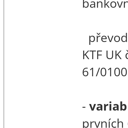
bankov
převod
KTF UK 
61/0100
-
variab
prvních 6