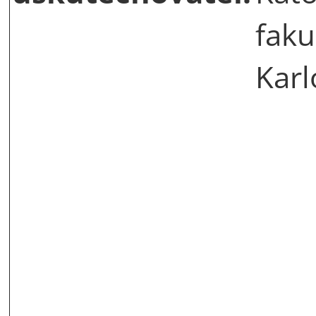
faku
Karl