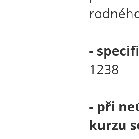
rodného
- specif
1238
- při ne
kurzu s