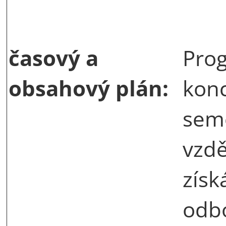
časový a
Prog
obsahový plán:
konc
seme
vzdě
získ
odbo