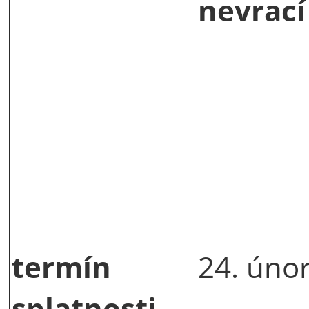
nevrací
termín
24. úno
splatnosti