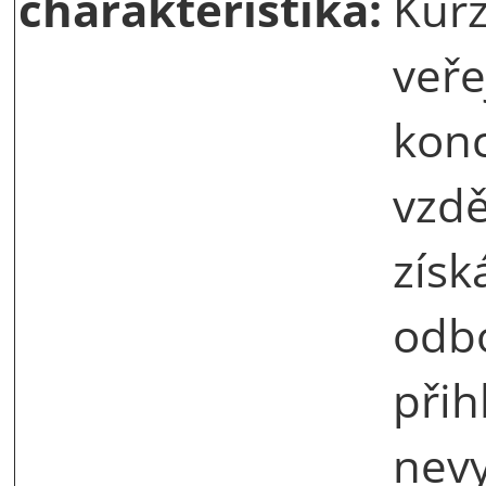
charakteristika:
Kurz
veře
konc
vzdě
získ
odbo
přih
nevy