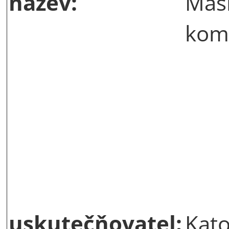
název:
Mas
kom
uskutečňovatel:
Kato