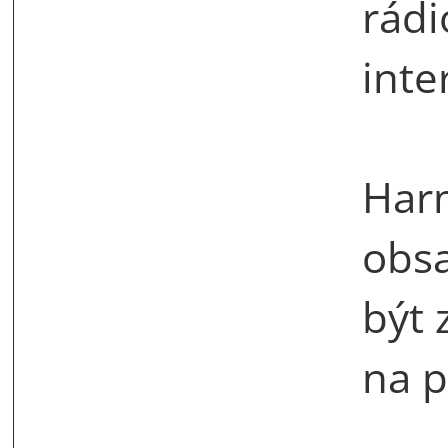
rádi
inte
Har
obs
být 
na p