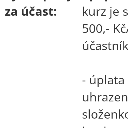
za účast:
kurz je 
500,- Kč
účastní
- úplata
uhrazen
složenk