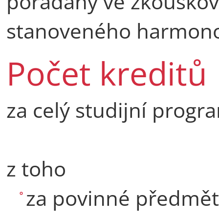
pořádány ve zkouško
stanoveného harmon
Počet kreditů
za celý studijní progr
z toho
za povinné předmět