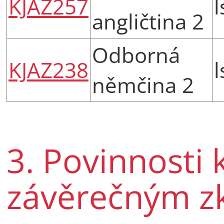
KJAZ257
l
angličtina 2
Odborná
KJAZ238
l
němčina 2
3. Povinnosti 
závěrečným 