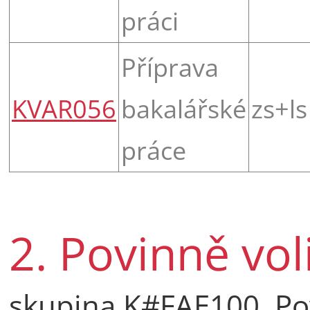
práci
Příprava
KVAR056
bakalářské
zs+ls
práce
2. Povinně vo
skupina K#FAE100, Pov