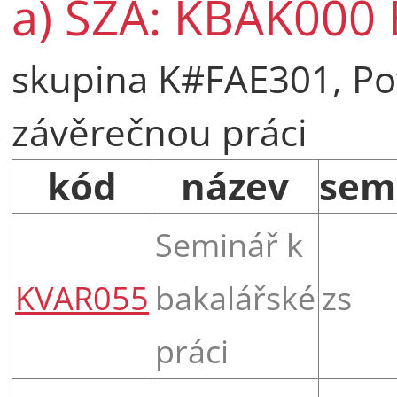
a) SZA: KBAK000 
skupina K#FAE301, Po
závěrečnou práci
kód
název
sem
Seminář k
KVAR055
bakalářské
zs
práci