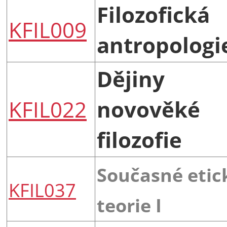
Filozofická
KFIL009
antropologi
Dějiny
KFIL022
novověké
filozofie
Současné etic
KFIL037
teorie I