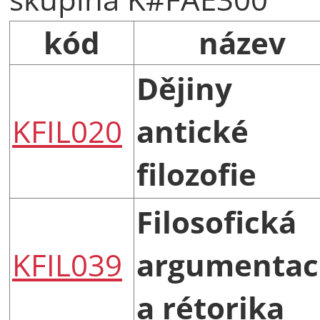
kód
název
Dějiny
KFIL020
antické
filozofie
Filosofická
KFIL039
argumentac
a rétorika