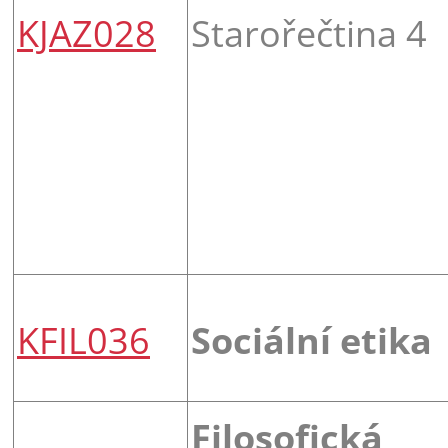
KJAZ028
Starořečtina 4
KFIL036
Sociální etika
Filosofická