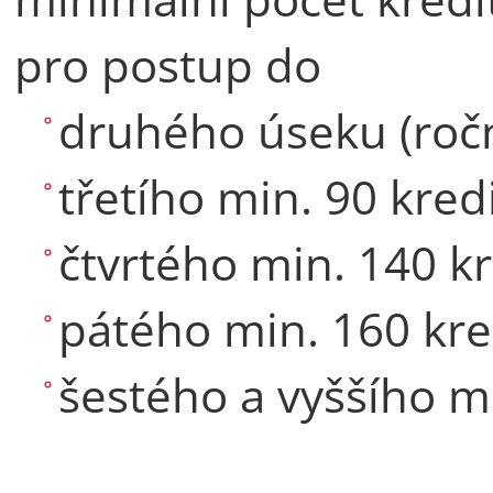
pro postup do
druhého úseku (ročn
třetího min. 90 kred
čtvrtého min. 140 k
pátého min. 160 kre
šestého a vyššího m