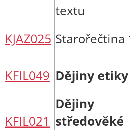
textu
KJAZ025
Starořečtina 
KFIL049
Dějiny etiky
Dějiny
KFIL021
středověké