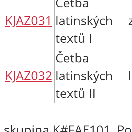
Četba
KJAZ031
latinských
textů I
Četba
KJAZ032
latinských
textů II
skupina K#FAE101, Po