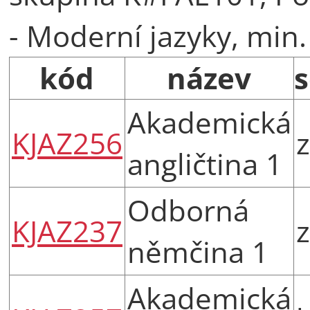
- Moderní jazyky, min. 
kód
název
Akademická
KJAZ256
z
angličtina 1
Odborná
KJAZ237
z
němčina 1
Akademická