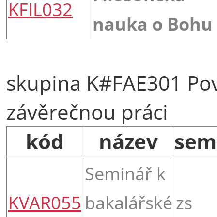
KFIL032
nauka o Bohu
skupina K#FAE301 Po
závěrečnou práci
kód
název
sem
Seminář k
KVAR055
bakalářské
zs