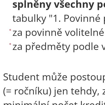
splněny všechny 
tabulky "1. Povinné
za povinně voliteln
za předměty podle v
Student může postoupi
(= ročníku) jen tehdy, 
minimální počet kredi