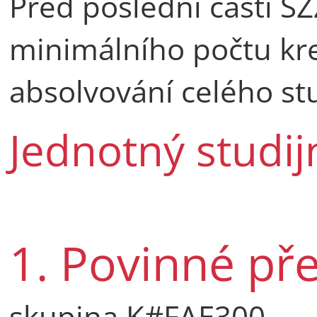
Před poslední částí S
minimálního počtu kr
absolvování celého st
Jednotný studij
1. Povinné př
skupina K#FAE300