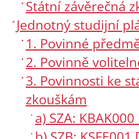
Státní závěrečná 
Jednotný studijní pl
1. Povinné předmě
2. Povinně volitel
3. Povinnosti ke 
zkouškám
a) SZA: KBAK000 
b) SZB: KSFE001 D