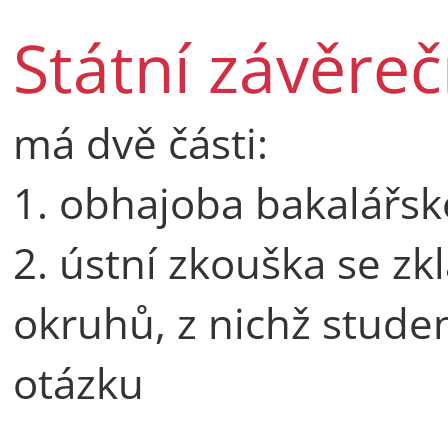
Státní závěre
má dvě části:
1. obhajoba bakalářsk
2. ústní zkouška se zk
okruhů, z nichž stude
otázku