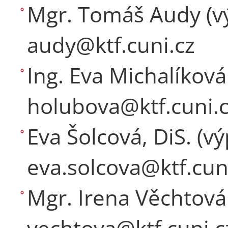
Mgr. Tomáš Audy (vý
audy@ktf.cuni.cz
Ing. Eva Michalíková
holubova@ktf.cuni.
Eva Šolcová, DiS. (vý
eva.solcova@ktf.cun
Mgr. Irena Věchtová 
vechtova@ktf.cuni.c