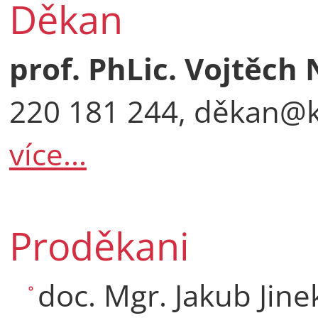
Děkan
prof. PhLic. Vojtěch
220 181 244, děkan@kt
více...
Proděkani
doc. Mgr. Jakub Jinek,