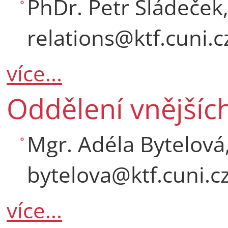
PhDr. Petr Sládeček,
relations@ktf.cuni.c
více...
Oddělení vnějšíc
Mgr. Adéla Bytelová
bytelova@ktf.cuni.c
více...