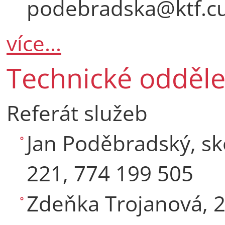
podebradska@ktf.cu
více...
Technické odděle
Referát služeb
Jan Poděbradský, sk
221, 774 199 505
Zdeňka Trojanová, 