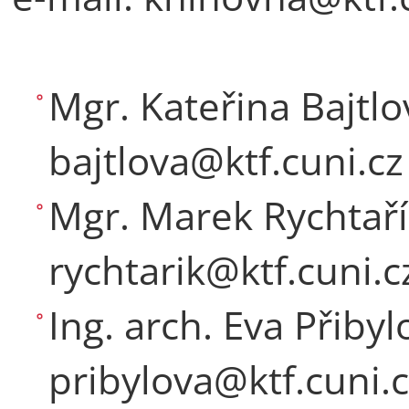
Mgr. Kateřina Bajtlo
bajtlova@ktf.cuni.cz
Mgr. Marek Rychtařík
rychtarik@ktf.cuni.c
Ing. arch. Eva Přibyl
pribylova@ktf.cuni.