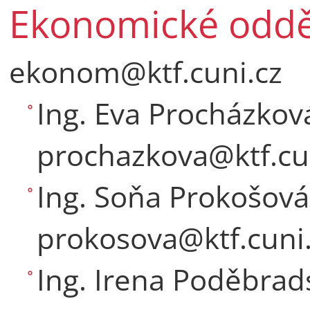
Ekonomické oddě
ekonom@ktf.cuni.cz
Ing. Eva Procházkov
prochazkova@ktf.cu
Ing. Soňa Prokošová
prokosova@ktf.cuni
Ing. Irena Poděbrad