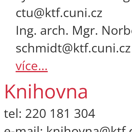
ctu@ktf.cuni.cz
Ing. arch. Mgr. Norb
schmidt@ktf.cuni.cz
více...
Knihovna
tel: 220 181 304
e-mail: knihovna@ktf.