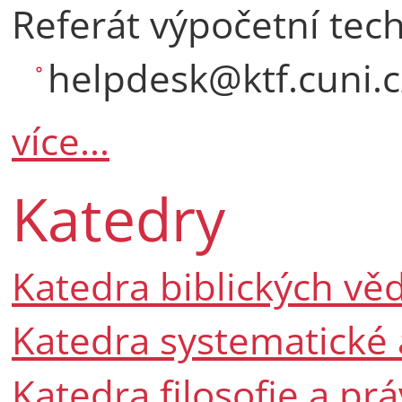
Referát výpočetní tec
helpdesk@ktf.cuni.cz
více...
Katedry
Katedra biblických věd
Katedra systematické a
Katedra filosofie a pr