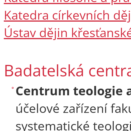
Katedra církevních ději
Ústav dějin křesťans
Badatelská centr
Centrum teologie 
účelové zařízení fak
systematické teologi