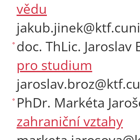
vědu
jakub.jinek@ktf.cuni
doc. ThLic. Jaroslav 
pro studium
jaroslav.broz@ktf.cu
PhDr. Markéta Jaroš
zahraniční vztahy
marketa.jarosova@kt