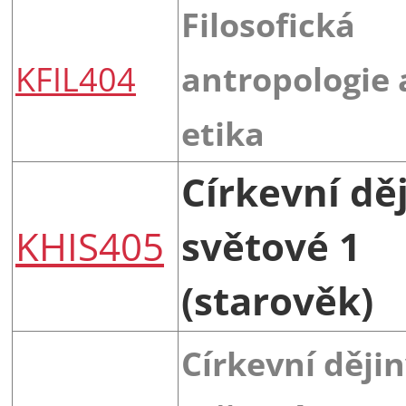
Filosofická
KFIL404
antropologie 
etika
Církevní dě
KHIS405
světové 1
(starověk)
Církevní ději