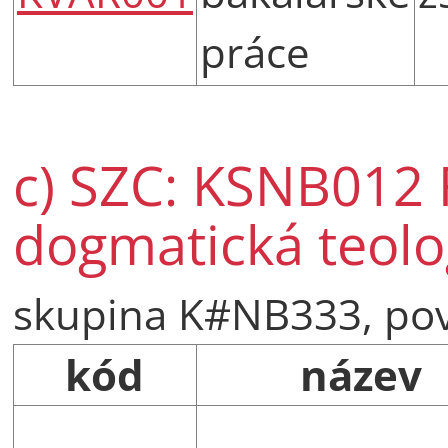
práce
c) SZC: KSNB012
dogmatická teolo
skupina K#NB333, po
kód
název