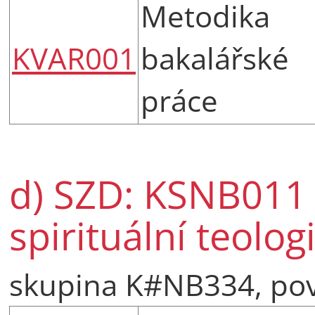
Metodika
KVAR001
bakalářské
práce
d) SZD: KSNB011 
spirituální teolog
skupina K#NB334, po