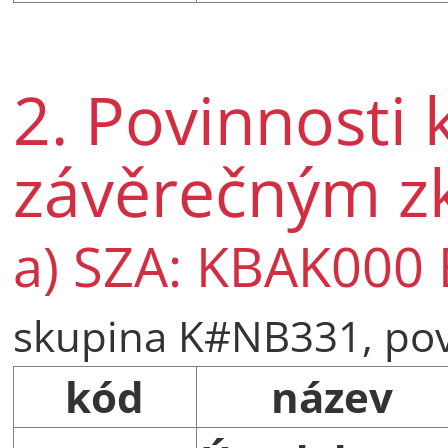
2. Povinnosti 
závěrečným 
a) SZA: KBAK000 
skupina K#NB331, po
kód
název