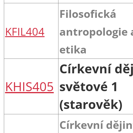
Filosofická
KFIL404
antropologie 
etika
Církevní dě
KHIS405
světové 1
(starověk)
Církevní ději