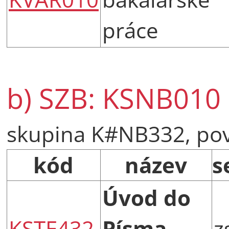
práce
b) SZB: KSNB010 
skupina K#NB332, po
kód
název
s
Úvod do
KSTE432
Písma
z