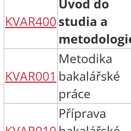
Úvod do
KVAR400
studia a
metodologi
Metodika
KVAR001
bakalářské
práce
Příprava
KVAR010
bakalářské