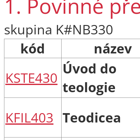
1. Povinné př
skupina K#NB330
kód
název
Úvod do
KSTE430
teologie
KFIL403
Teodicea