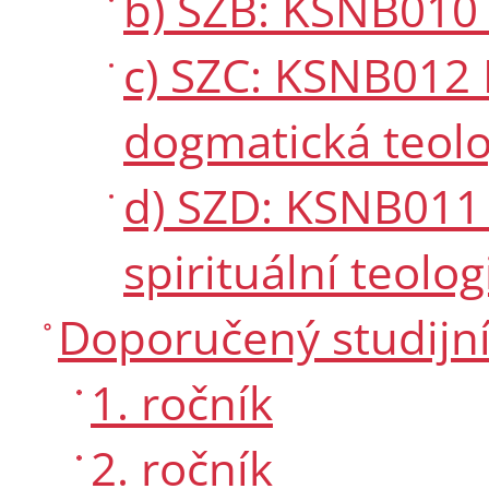
b) SZB: KSNB010 
c) SZC: KSNB012
dogmatická teolo
d) SZD: KSNB011 
spirituální teolog
Doporučený studijní
1. ročník
2. ročník