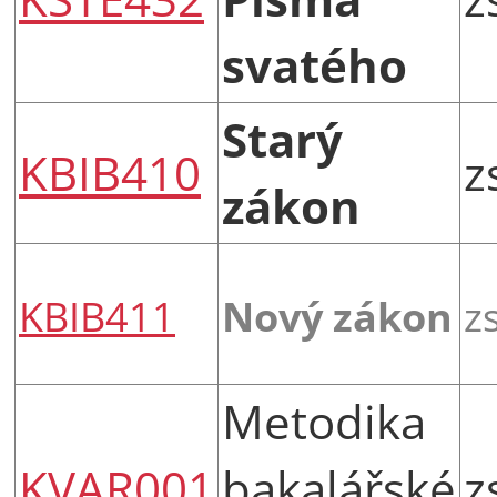
svatého
Starý
KBIB410
z
zákon
KBIB411
Nový zákon
z
Metodika
KVAR001
bakalářské
z