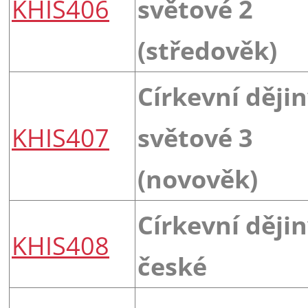
KHIS406
světové 2
(středověk)
Církevní ději
KHIS407
světové 3
(novověk)
Církevní ději
KHIS408
české