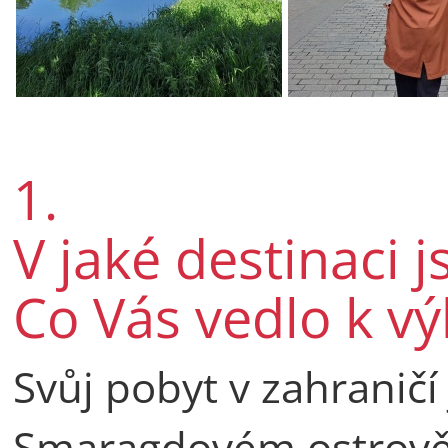
1.
V jaké destinaci 
Co Vás vedlo k vý
Svůj pobyt v zahraničí
Smaragdovém ostrově,