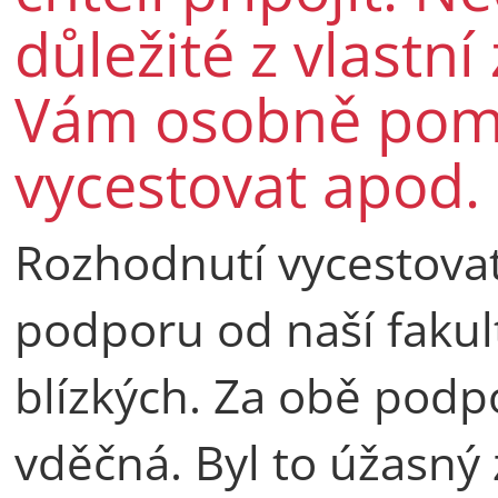
důležité z vlastní
Vám osobně pomo
vycestovat apod.
Rozhodnutí vycestova
podporu od naší faku
blízkých. Za obě pod
vděčná. Byl to úžasný z