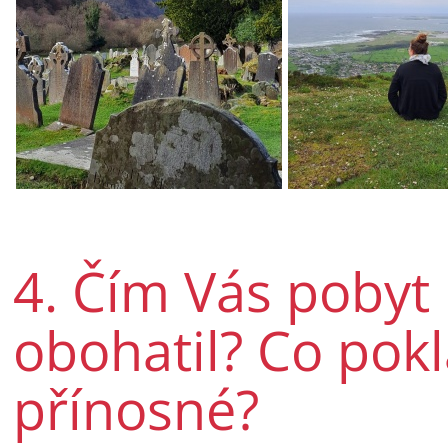
4. Čím Vás pobyt 
obohatil? Co pokl
přínosné?