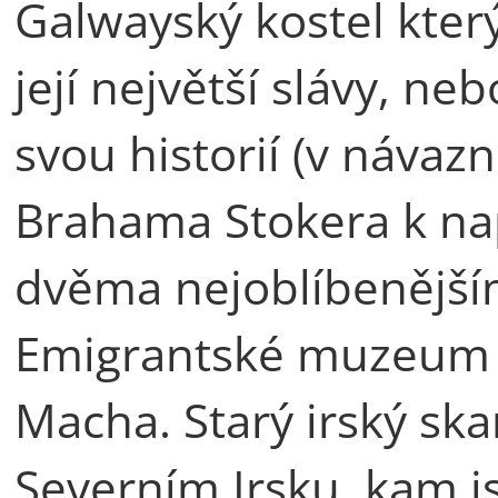
Galwayský kostel kter
její největší slávy, neb
svou historií (v návazn
Brahama Stokera k na
dvěma nejoblíbenějším
Emigrantské muzeum 
Macha. Starý irský sk
Severním Irsku, kam js