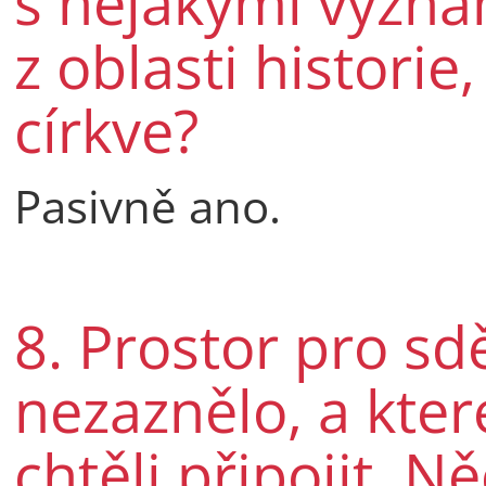
s nějakými význ
z oblasti historie
církve?
Pasivně ano.
8. Prostor pro sdě
nezaznělo, a kter
chtěli připojit. N