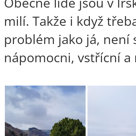
Obecně lidé jsou v Ir
milí. Takže i když tře
problém jako já, není 
nápomocni, vstřícní a 