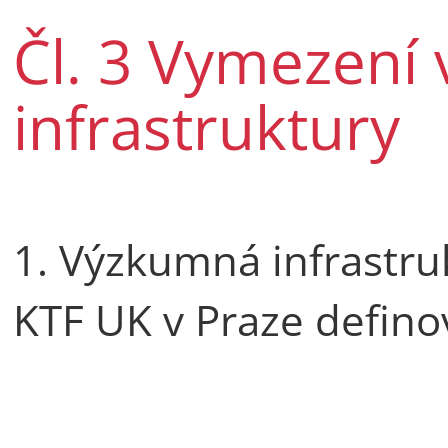
Čl. 3 Vymezení
infrastruktury
1. Výzkumná infrastr
KTF UK v Praze defino