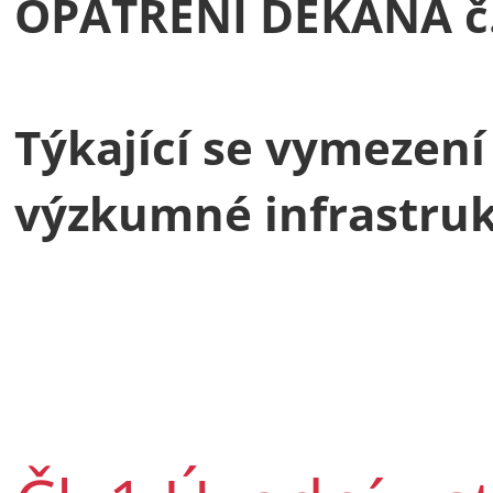
OPATŘENÍ DĚKANA č.
Týkající se vymezení
výzkumné infrastruk