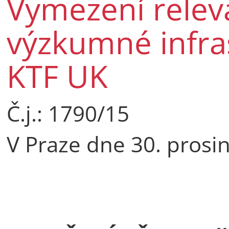
Vymezení releva
výzkumné infras
KTF UK
Č.j.: 1790/15
V Praze dne 30. prosi