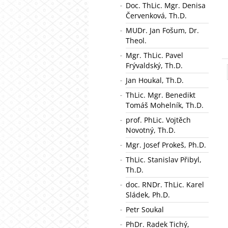
Doc. ThLic. Mgr. Denisa
Červenková, Th.D.
MUDr. Jan Fošum, Dr.
Theol.
Mgr. ThLic. Pavel
Frývaldský, Th.D.
Jan Houkal, Th.D.
ThLic. Mgr. Benedikt
Tomáš Mohelník, Th.D.
prof. PhLic. Vojtěch
Novotný, Th.D.
Mgr. Josef Prokeš, Ph.D.
ThLic. Stanislav Přibyl,
Th.D.
doc. RNDr. ThLic. Karel
Sládek, Ph.D.
Petr Soukal
PhDr. Radek Tichý,