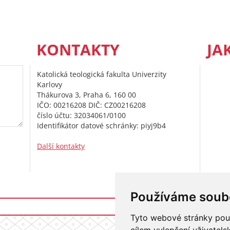
KONTAKTY
JA
Katolická teologická fakulta Univerzity
Karlovy
Thákurova 3, Praha 6, 160 00
IČO: 00216208 DIČ: CZ00216208
číslo účtu: 32034061/0100
Identifikátor datové schránky: piyj9b4
Další kontakty
Používáme soub
Přihlášení do i
Tyto webové stránky použí