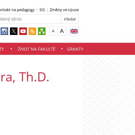
ontakt na pedagogy
SIS
Změny ve výuce
ZY
ŽIVOT NA FAKULTĚ
GRANTY
ra, Th.D.