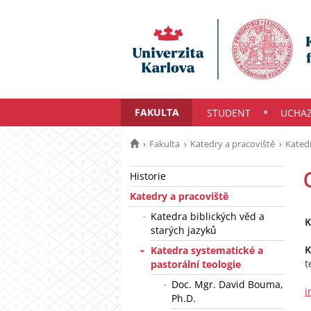
FAKULTA
STUDENT
UCHA
Fakulta
Katedry a pracoviště
Katedr
Historie
Katedry a pracoviště
Katedra biblických věd a
K
starých jazyků
K
Katedra systematické a
t
pastorální teologie
Doc. Mgr. David Bouma,
i
Ph.D.