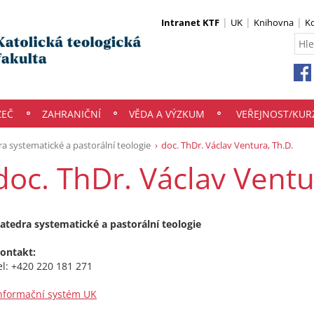
Intranet KTF
UK
Knihovna
K
ZEČ
ZAHRANIČNÍ
VĚDA A VÝZKUM
VEŘEJNOST/KUR
a systematické a pastorální teologie
doc. ThDr. Václav Ventura, Th.D.
doc. ThDr. Václav Ventu
atedra systematické a pastorální teologie
ontakt:
el: +420 220 181 271
nformační systém UK