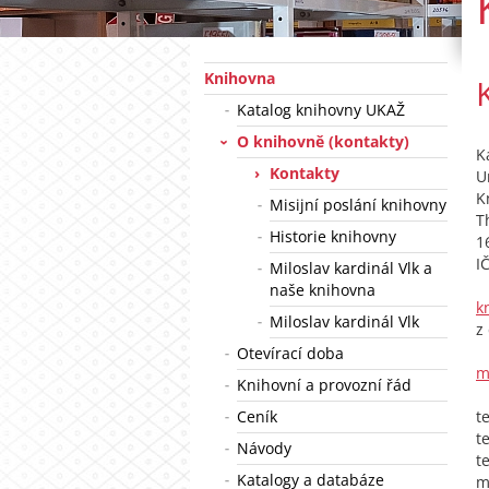
Knihovna
Katalog knihovny UKAŽ
O knihovně (kontakty)
K
Kontakty
U
K
Misijní poslání knihovny
T
Historie knihovny
1
I
Miloslav kardinál Vlk a
naše knihovna
k
Miloslav kardinál Vlk
z
Otevírací doba
m
Knihovní a provozní řád
Ceník
t
t
Návody
t
Katalogy a databáze
m