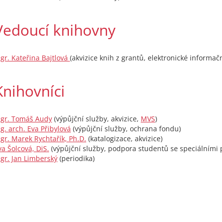
Vedoucí knihovny
gr. Kateřina Bajtlová
(akvizice knih z grantů, elektronické informačn
Knihovníci
gr. Tomáš Audy
(výpůjční služby, akvizice,
MVS
)
ng. arch. Eva Přibylová
(výpůjční služby, ochrana fondu)
gr. Marek Rychtařík, Ph.D.
(katalogizace, akvizice)
va Šolcová, DiS.
(výpůjční služby, podpora studentů se speciálními
gr. Jan Limberský
(periodika)