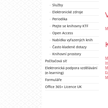
Služby
Elektronické zdroje
Periodika
Ptejte se knihovny KTF
M
Open Access
Nabídka vyřazených knih
Často kladené dotazy
Knihovní prostory
M
Počítačová síť
I
M
Elektronická podpora vzdělávání
E
(e-learning)
M
Formuláře
Office 365+ Licence UK