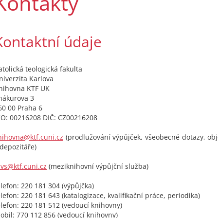
Kontakty
Kontaktní údaje
atolická teologická fakulta
niverzita Karlova
nihovna KTF UK
hákurova 3
60 00 Praha 6
ČO: 00216208 DIČ: CZ00216208
nihovna@ktf.cuni.cz
(prodlužování výpůjček, všeobecné dotazy, ob
 depozitáře)
vs@ktf.cuni.cz
(meziknihovní výpůjční služba)
elefon: 220 181 304 (výpůjčka)
elefon: 220 181 643 (katalogizace, kvalifikační práce, periodika)
elefon: 220 181 512 (vedoucí knihovny)
obil: 770 112 856 (vedoucí knihovny)