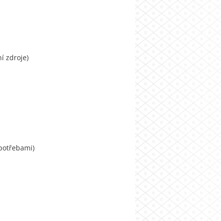
í zdroje)
 potřebami)