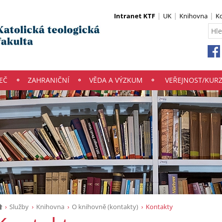
Intranet KTF
UK
Knihovna
K
EČ
ZAHRANIČNÍ
VĚDA A VÝZKUM
VEŘEJNOST/KUR
Služby
Knihovna
O knihovně (kontakty)
Kontakty