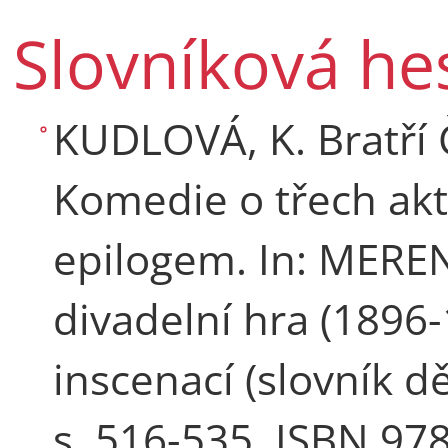
Slovníková he
KUDLOVÁ, K. Bratří 
Komedie o třech ak
epilogem. In: MEREN
divadelní hra (1896
inscenací (slovník d
s. 516-535. ISBN 97