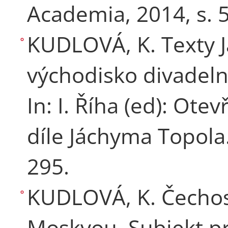
Academia, 2014, s. 
KUDLOVÁ, K. Texty 
východisko divadeln
In: I. Říha (ed): Ote
díle Jáchyma Topola.
295.
KUDLOVÁ, K. Čechos
Moskvou. Subjekt p