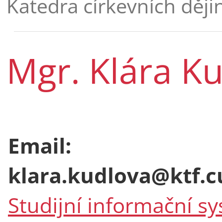
Katedra církevních dějin 
Mgr. Klára Ku
Email:
klara.kudlova@ktf.c
Studijní informační s