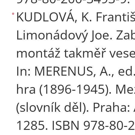
KUDLOVÁ, K. Františe
Limonádový Joe. Zabi
montáž takměř vesel
In: MERENUS, A., ed
hra (1896-1945). Me
(slovník děl). Praha
1285. ISBN 978-80-2