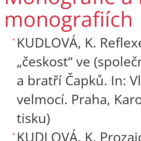
monografiích
KUDLOVÁ, K. Reflexe
„českost“ ve (společ
a bratří Čapků. In: Vl
velmocí. Praha, Karo
tisku)
KUDLOVÁ, K. Prozai