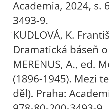
Academia, 2024, s. 
3493-9.
KUDLOVÁ, K. Františ
Dramatická báseň o p
MERENUS, A., ed. Mo
(1896-1945). Mezi te
děl). Praha: Academi
978-80-200-3493-9.