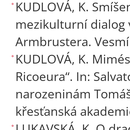
KUDLOVÁ, K. Smíšen
mezikulturní dialog
Armbrustera. Vesmír
KUDLOVÁ, K. Mimésis
Ricoeura“. In: Salva
narozeninám Tomáše
křesťanská akademie
LUKAVSKÁ, K. O dra