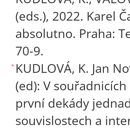
(eds.), 2022. Karel 
absolutno. Praha: T
70-9.
KUDLOVÁ, K. Jan Nov
(ed): V souřadnicích
první dekády jednad
souvislostech a inte