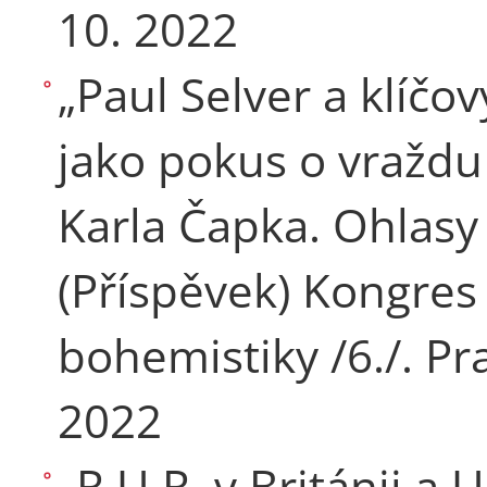
10. 2022
„Paul Selver a klíčo
jako pokus o vraždu 
Karla Čapka. Ohlasy
(Příspěvek) Kongres
bohemistiky /6./. Pra
2022
„R.U.R. v Británii a U