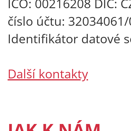
IČO: 00216208 DIČ: 
číslo účtu: 32034061
Identifikátor datové 
Další kontakty
JAK K NÁM