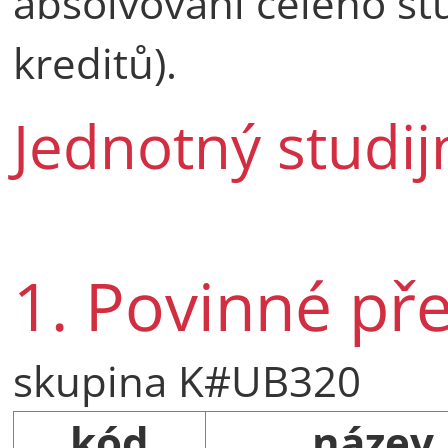
absolvování celého st
kreditů).
Jednotný studij
1. Povinné př
skupina K#UB320
kód
název