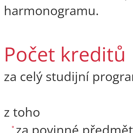
harmonogramu.
Počet kreditů
za celý studijní progr
z toho
za povinné předmět