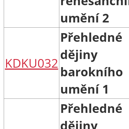
renesančn
umění 2
Přehledné
dějiny
KDKU032
barokního
umění 1
Přehledné
dějiny