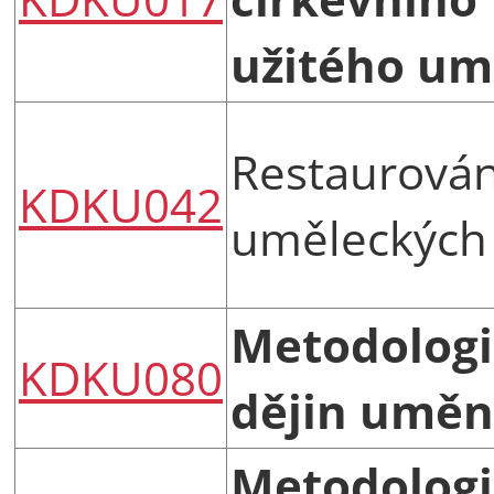
užitého um
Restaurován
KDKU042
uměleckých
Metodolog
KDKU080
dějin uměn
Metodolog