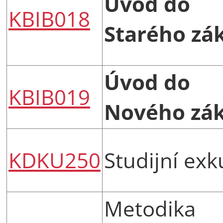
Úvod do
KBIB018
Starého zá
Úvod do
KBIB019
Nového zá
KDKU250
Studijní exk
Metodika