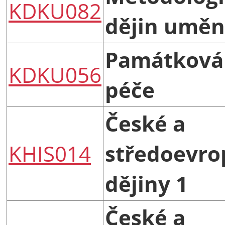
KDKU082
dějin uměn
Památková
KDKU056
péče
České a
KHIS014
středoevro
dějiny 1
České a