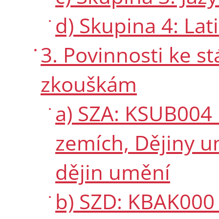
d) Skupina 4: Lat
3. Povinnosti ke 
zkouškám
a) SZA: KSUB004 
zemích, Dějiny u
dějin umění
b) SZD: KBAK000 