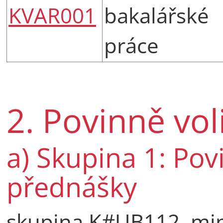
KVAR001
bakalářské
práce
2. Povinně vo
a) Skupina 1: Pov
přednášky
skupina K#UB112, min.