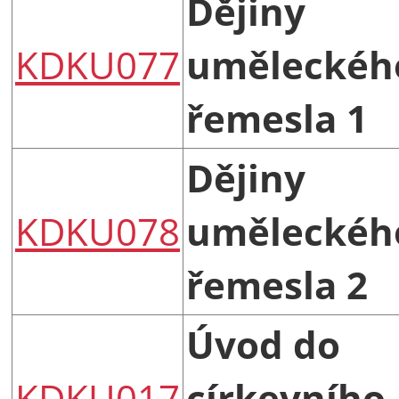
Dějiny
KDKU077
uměleckéh
řemesla 1
Dějiny
KDKU078
uměleckéh
řemesla 2
Úvod do
KDKU017
církevního