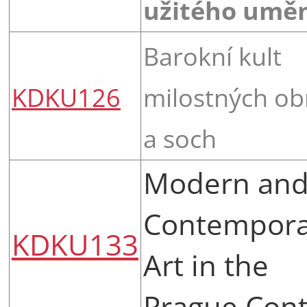
užitého uměn
Barokní kult
KDKU126
milostných ob
a soch
Modern an
Contempora
KDKU133
Art in the
Prague Cont