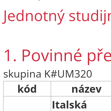
Jednotný studij
1. Povinné př
skupina K#UM320
kód
název
Italská