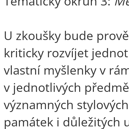
Tematický okruh 3:
Me
U zkoušky bude prově
kriticky rozvíjet jedno
vlastní myšlenky v rá
v jednotlivých předmě
významných stylovýc
památek i důležitých 