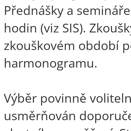
Přednášky a semináře 
hodin (viz SIS). Zkouš
zkouškovém období p
harmonogramu.
Výběr povinně volitel
usměrňován doporuče