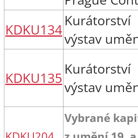
Kurátorství
KDKU134
výstav uměn
Kurátorství
KDKU135
výstav uměn
Vybrané kapi
KDKU204
z umění 19. a