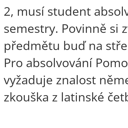
2, musí student abso
semestry. Povinně si 
předmětu buď na stře
Pro absolvování Pomoc
vyžaduje znalost něme
zkouška z latinské čet