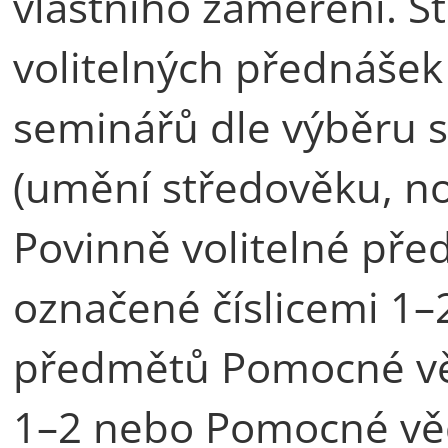
vlastního zaměření. St
volitelných přednášek
seminářů dle výběru sv
(umění středověku, nov
Povinně volitelné př
označené číslicemi 1–2
předmětů Pomocné věd
1–2 nebo Pomocné věd