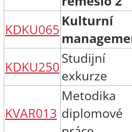
řemeslo 2
Kulturní
KDKU065
manageme
Studijní
KDKU250
exkurze
Metodika
KVAR013
diplomové
práce