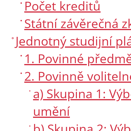
Počet kreditů
Státní závěrečná 
Jednotný studijní pl
1. Povinné předmě
2. Povinně volitel
a) Skupina 1: Vý
umění
b) Skupina 2: Vý