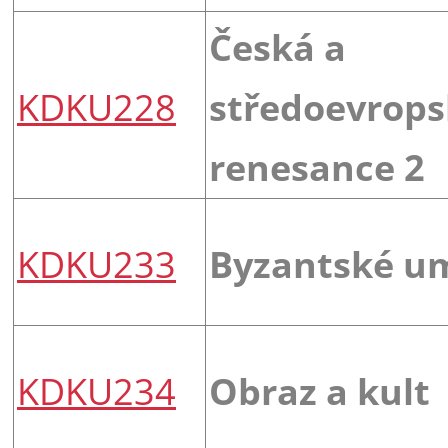
Česká a
KDKU228
středoevrop
renesance 2
KDKU233
Byzantské u
KDKU234
Obraz a kult