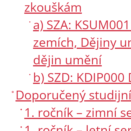
zkouškám
a) SZA: KSUM001
zemích, Dějiny u
dějin umění
b) SZD: KDIP000
Doporučený studijní
1. ročník – zimní 
1. ročník – letní s