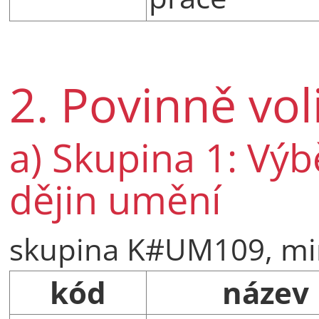
2. Povinně vo
a) Skupina 1: Vý
dějin umění
skupina K#UM109, min
kód
název