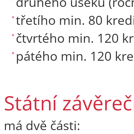
druhého úseku (ročn
třetího min. 80 kred
čtvrtého min. 120 k
pátého min. 120 kre
Státní závěre
má dvě části: