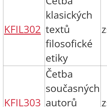
Četba
klasických
KFIL302
textů
z
filosofické
etiky
Četba
současných
KFIL303
autorů
z