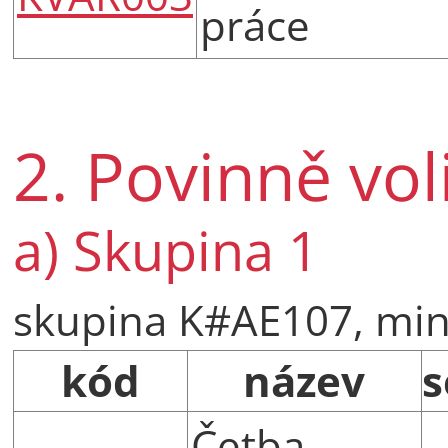
práce
2. Povinně vo
a) Skupina 1
skupina K#AE107, min.
kód
název
s
Četba