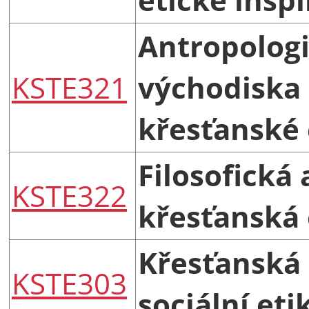
Antropolog
KSTE321
východiska
křesťanské 
Filosofická 
KSTE322
křesťanská 
Křesťanská
KSTE303
sociální eti