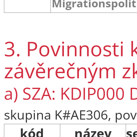
Migrationspolit
3. Povinnosti 
závěrečným 
a) SZA: KDIP000 
skupina K#AE306, pov
kód
název
s