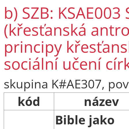
b) SZB: KSAE003 S
(křesťanská antro
principy křesťansk
sociální učení cír
skupina K#AE307, pov
kód
název
Bible jako