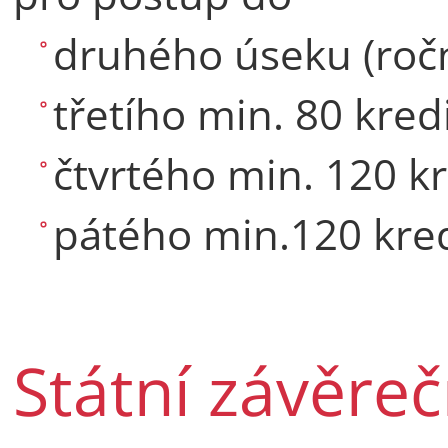
druhého úseku (ročn
třetího min. 80 kred
čtvrtého min. 120 k
pátého min.120 kre
Státní závěre