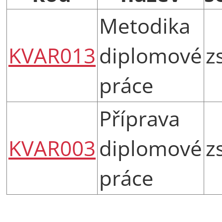
Metodika
KVAR013
diplomové
z
práce
Příprava
KVAR003
diplomové
z
práce