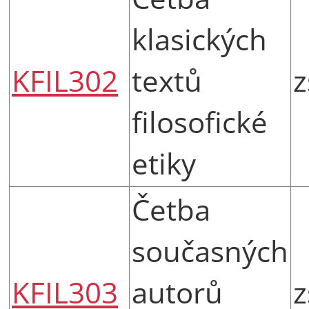
klasických
KFIL302
textů
z
filosofické
etiky
Četba
současných
KFIL303
autorů
z