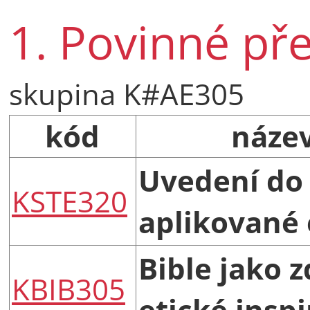
1. Povinné př
skupina K#AE305
kód
náze
Uvedení do 
KSTE320
aplikované 
Bible jako z
KBIB305
etické insp