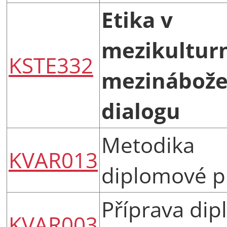
Etika v
mezikultur
KSTE332
mezinábož
dialogu
Metodika
KVAR013
diplomové p
Příprava di
KVAR003