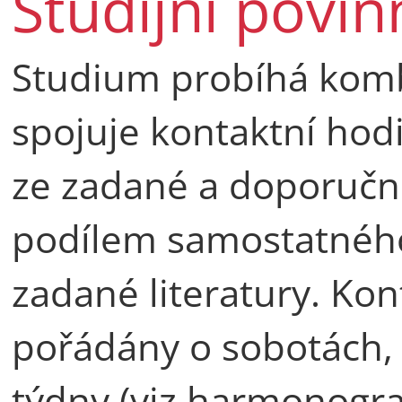
Studijní povin
Studium probíhá komb
spojuje kontaktní ho
ze zadané a doporučné
podílem samostatného
zadané literatury. Kon
pořádány o sobotách, 
týdny (viz harmonogr