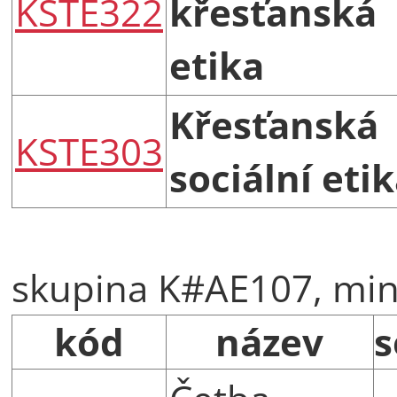
KSTE322
křesťanská
etika
Křesťanská
KSTE303
sociální eti
skupina K#AE107, min.
kód
název
s