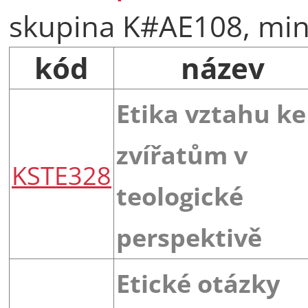
skupina K#AE108, min.
kód
název
Etika vztahu ke
zvířatům v
KSTE328
teologické
perspektivě
Etické otázky