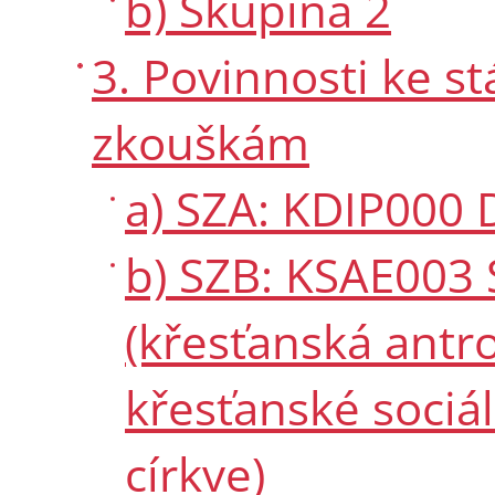
b) Skupina 2
3. Povinnosti ke 
zkouškám
a) SZA: KDIP000
b) SZB: KSAE003 S
(křesťanská antro
křesťanské sociáln
církve)