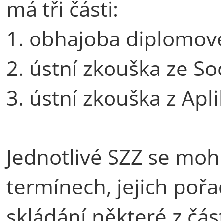
má tři části:
1. obhajoba diplomov
2. ústní zkouška ze So
3. ústní zkouška z Apl
Jednotlivé SZZ se moh
termínech, jejich poř
skládání některé z část