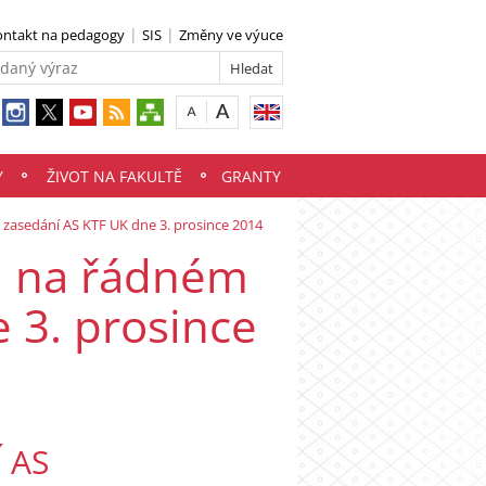
ontakt na pedagogy
SIS
Změny ve výuce
Y
ŽIVOT NA FAKULTĚ
GRANTY
 zasedání AS KTF UK dne 3. prosince 2014
tá na řádném
 3. prosince
 AS