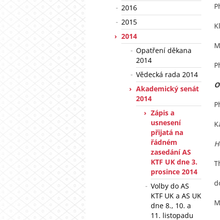
P
2016
2015
K
2014
M
Opatření děkana
2014
P
Vědecká rada 2014
O
Akademický senát
2014
P
Zápis a
usnesení
K
přijatá na
řádném
H
zasedání AS
KTF UK dne 3.
T
prosince 2014
d
Volby do AS
KTF UK a AS UK
M
dne 8., 10. a
11. listopadu