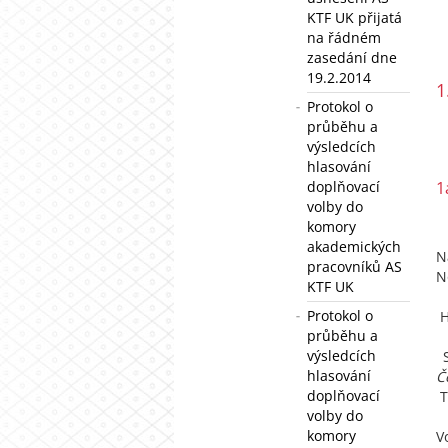
KTF UK přijatá
na řádném
zasedání dne
19.2.2014
1
Protokol o
průběhu a
výsledcích
hlasování
doplňovací
1
volby do
komory
akademických
N
pracovníků AS
N
KTF UK
Protokol o
H
průběhu a
výsledcích
S
hlasování
Č
doplňovací
T
volby do
komory
V