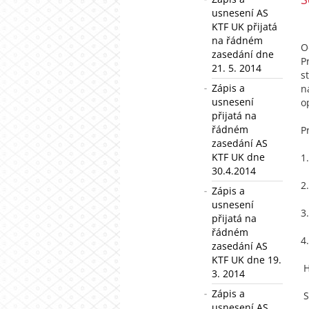
usnesení AS
KTF UK přijatá
na řádném
O
zasedání dne
P
21. 5. 2014
s
Zápis a
n
usnesení
o
přijatá na
řádném
P
zasedání AS
KTF UK dne
1
30.4.2014
2
Zápis a
usnesení
3
přijatá na
řádném
4
zasedání AS
KTF UK dne 19.
H
3. 2014
Zápis a
S
usnesení AS