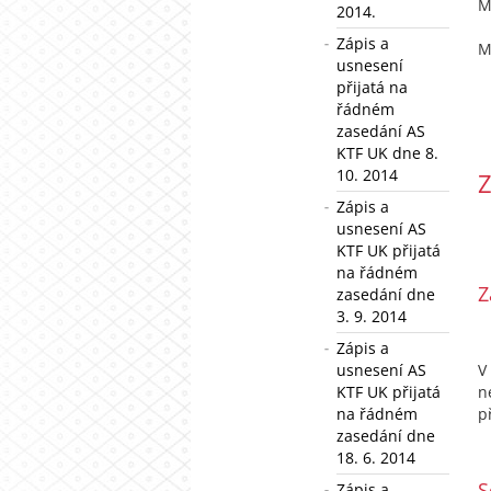
M
2014.
Zápis a
M
usnesení
přijatá na
řádném
zasedání AS
KTF UK dne 8.
10. 2014
Z
Zápis a
usnesení AS
KTF UK přijatá
na řádném
Z
zasedání dne
3. 9. 2014
Zápis a
usnesení AS
V
KTF UK přijatá
n
na řádném
p
zasedání dne
18. 6. 2014
S
Zápis a