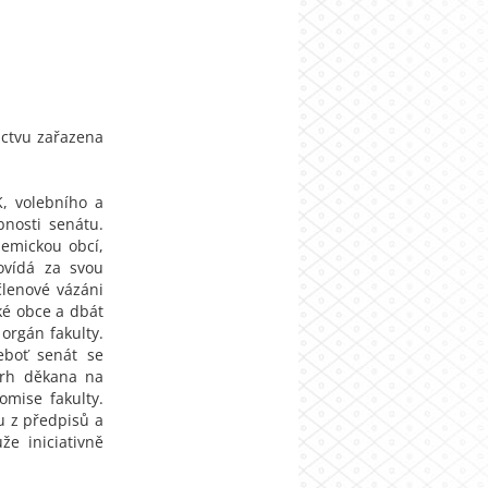
ictvu zařazena
K, volebního a
nosti senátu.
demickou obcí,
ovídá za svou
členové vázáni
ké obce a dbát
orgán fakulty.
eboť senát se
vrh děkana na
omise fakulty.
u z předpisů a
že iniciativně