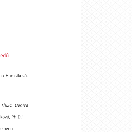
sedů
šná-Hamsíková.
 ThLic. Denisa
ková, Ph.D.“
nkovou.