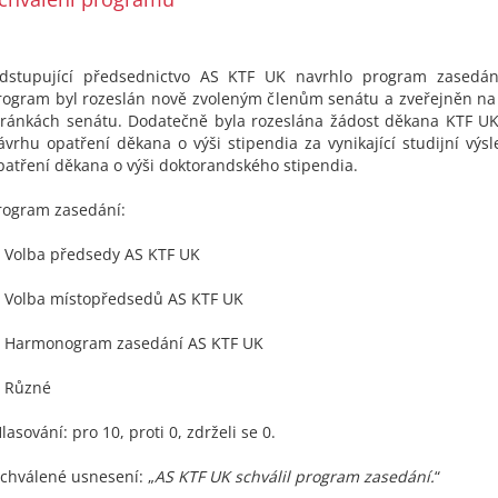
dstupující předsednictvo AS KTF UK navrhlo program zasedá
rogram byl rozeslán nově zvoleným členům senátu a zveřejněn na
tránkách senátu. Dodatečně byla rozeslána žádost děkana KTF UK
ávrhu opatření děkana o výši stipendia za vynikající studijní výs
patření děkana o výši doktorandského stipendia.
rogram zasedání:
. Volba předsedy AS KTF UK
. Volba místopředsedů AS KTF UK
. Harmonogram zasedání AS KTF UK
. Různé
lasování: pro 10, proti 0, zdrželi se 0.
chválené usnesení: „
AS KTF UK schválil program zasedání.
“