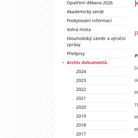
Opatření děkana 2026
Akademický senát
Poskytování informací
Volná místa
P
Dlouhodobý záměr a výroční
zprávy
Předpisy
P
Archiv dokumentů
D
2024
2023
d
2022
P
2021
T
2020
2019
P
2018
P
2017