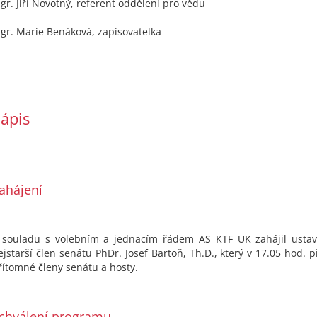
gr. Jiří Novotný, referent oddělení pro vědu
gr. Marie Benáková, zapisovatelka
ápis
ahájení
 souladu s volebním a jednacím řádem AS KTF UK zahájil ustavu
ejstarší člen senátu PhDr. Josef Bartoň, Th.D., který v 17.05 hod. p
řítomné členy senátu a hosty.
chválení programu