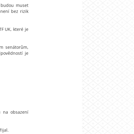
e budou muset
není bez rizik
F UK, které je
vým senátorům,
dpovědností je
ů na obsazení
ijal.