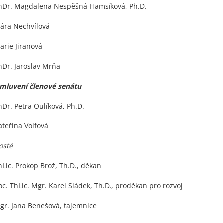
hDr. Magdalena Nespěšná-Hamsíková, Ph.D.
lára Nechvílová
arie Jiranová
hDr. Jaroslav Mrňa
mluvení členové senátu
hDr. Petra Oulíková, Ph.D.
ateřina Volfová
osté
hLic. Prokop Brož, Th.D., děkan
oc. ThLic. Mgr. Karel Sládek, Th.D., proděkan pro rozvoj
gr. Jana Benešová, tajemnice