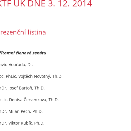
KTF UK DNE 3. 12. 2014
rezenční listina
řítomní členové senátu
avid Vopřada, Dr.
oc. PhLic. Vojtěch Novotný, Th.D.
hDr. Josef Bartoň, Th.D.
hLic. Denisa Červenková, Th.D.
hDr. Milan Pech, Ph.D.
hDr. Viktor Kubík, Ph.D.