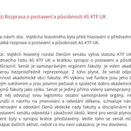
b) Rozprava o postavení a působnosti AS KTF UK
a návrh doc. Vojtěcha Novotného byla před hlasování o předsedn
rátká rozprava o postavení a působnosti AS KTF UK.
oc. Vojtěch Novotný rozdal členům senátu výtisk statutu KTF U
ednacího řádu AS KTF UK a krátkou synopsi o postavení a působ
důraznil: Senát je samosprávným orgánem fakulty. Je volen aka
terou bezprostředně reprezentuje. Z toho plyne, že senát odp
innost akademické obci fakulty. Při výkonu své funkce jsou jeho 
vým svědomím a jsou povinni pečovat o společné dobro akademic
ájmů fakulty jako celku. Senát je jediný přímo volený samosprávný 
d něj odvozují svou legitimitu ostatní samosprávné orgány, n
snáší o návrhu na jmenování a odvolání děkana, schvaluje ná
menování a odvolání členů vědecké rady fakulty a disciplinární k
ostavení senátu odpovídá i závažnost úkolů, které pro senát plyno
teré byly v synopsi krátce představeny. Vedle toho se senát mů
hápat dalších aktivit, neboť co mu není zakázáno, je mu dovoleno.