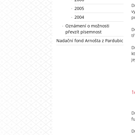
D
2005
v
2004
p
Oznámení o možnosti
D
převzít písemnost
t
Nadační fond Arnošta z Pardubic
D
k
j
1
D
f
D