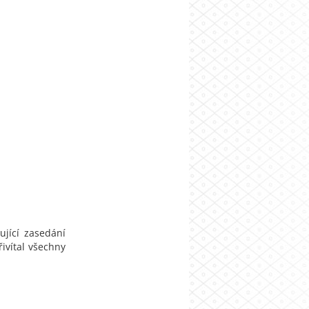
jící zasedání
řivítal všechny