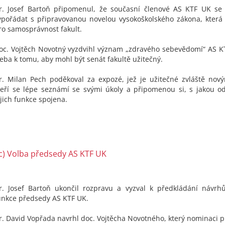
r. Josef Bartoň připomenul, že současní členové AS KTF UK s
ypořádat s připravovanou novelou vysokoškolského zákona, která 
ro samosprávnost fakult.
oc. Vojtěch Novotný vyzdvihl význam „zdravého sebevědomí“ AS KT
řeba k tomu, aby mohl být senát fakultě užitečný.
r. Milan Pech poděkoval za expozé, jež je užitečné zvláště no
teří se lépe seznámí se svými úkoly a připomenou si, s jakou o
ejich funkce spojena.
c) Volba předsedy AS KTF UK
r. Josef Bartoň ukončil rozpravu a vyzval k předkládání návrh
unkce předsedy AS KTF UK.
r. David Vopřada navrhl doc. Vojtěcha Novotného, který nominaci př