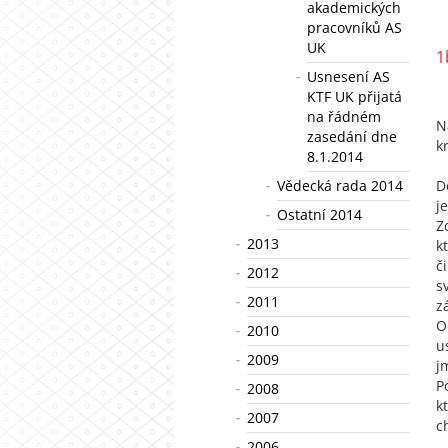
akademických
pracovníků AS
UK
1
Usnesení AS
KTF UK přijatá
na řádném
N
zasedání dne
k
8.1.2014
Vědecká rada 2014
D
j
Ostatní 2014
Z
2013
k
č
2012
s
2011
z
O
2010
u
2009
j
P
2008
k
2007
c
2006