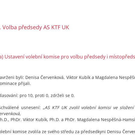
. Volba předsedy AS KTF UK
a) Ustavení volební komise pro volbu předsedy i místopřed
avrženi byli: Denisa Červenková, Viktor Kubík a Magdalena Nespě
ominace přijali.
lasování: pro 10, proti 0, zdrželi se 0.
chválené usnesení: „
AS KTF UK zvolil volební komisi ve složení
ervenková,
h.D., PhDr. Viktor Kubík, Ph.D. a PhDr. Magdalena Nespěšná-Hamsí
olební komise zvolila ze svého středu za předsedkyni Denisu Červe