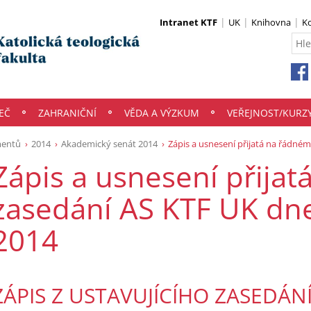
Intranet KTF
UK
Knihovna
K
EČ
ZAHRANIČNÍ
VĚDA A VÝZKUM
VEŘEJNOST/KURZ
mentů
2014
Akademický senát 2014
Zápis a usnesení přijatá na řádném
Zápis a usnesení přija
zasedání AS KTF UK dne
2014
ZÁPIS Z USTAVUJÍCÍHO ZASEDÁNÍ