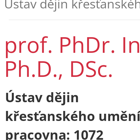
Ústav dějin křesťansk
prof. PhDr. In
Ph.D., DSc.
Ústav dějin
křesťanského uměn
pracovna: 1072