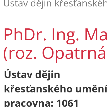
Ústav dějin křesťansk
PhDr. Ing. M
(roz. Opatrná
Ústav dějin
křesťanského uměn
pracovna: 1061