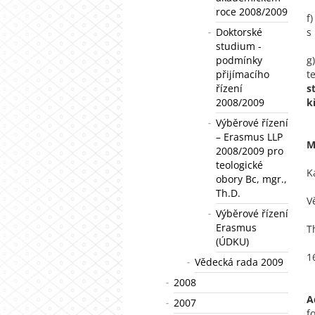
roce 2008/2009
f
Doktorské
s
studium -
podmínky
g
přijímacího
t
řízení
s
2008/2009
k
Výběrové řízení
– Erasmus LLP
M
2008/2009 pro
teologické
K
obory Bc, mgr.,
Th.D.
V
Výběrové řízení
Erasmus
T
(ÚDKU)
1
Vědecká rada 2009
2008
A
2007
f