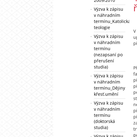
2009/2010
Výzva k zápisu
v náhradním
termínu_Katolická
teologie
V
Výzva k zápisu
u
v náhradním
p
termínu
(nezapsaní po
přerušení
studia)
P
f
Výzva k zápisu
p
v náhradním
p
termínu_Dějiny
p
křesť.umění
s
Výzva k zápisu
n
v náhradním
p
termínu
p
(doktorská
z
studia)
t
p
Výzva k zápisu