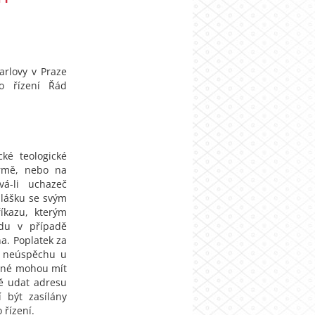
Karlovy v Praze
o řízení Řád
cké teologické
ormě, nebo na
á-li uchazeč
ihlášku se svým
íkazu, kterým
adu v případě
na. Poplatek za
bo neúspěchu u
něné mohou mít
ně udat adresu
 být zasílány
 řízení.