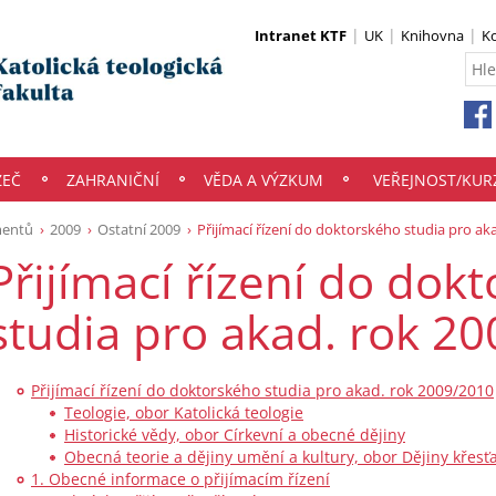
Intranet KTF
UK
Knihovna
K
ZEČ
ZAHRANIČNÍ
VĚDA A VÝZKUM
VEŘEJNOST/KUR
mentů
2009
Ostatní 2009
Přijímací řízení do doktorského studia pro ak
Přijímací řízení do dok
studia pro akad. rok 2
Přijímací řízení do doktorského studia pro akad. rok 2009/2010
Teologie, obor Katolická teologie
Historické vědy, obor Církevní a obecné dějiny
Obecná teorie a dějiny umění a kultury, obor Dějiny křes
1. Obecné informace o přijímacím řízení