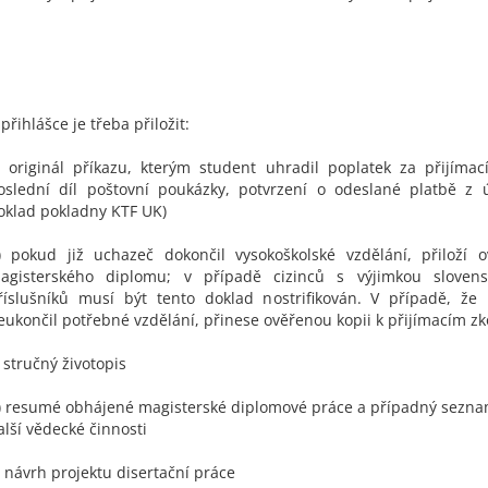
 přihlášce je třeba přiložit:
) originál příkazu, kterým student uhradil poplatek za přijímací
oslední díl poštovní poukázky, potvrzení o odeslané platbě z 
oklad pokladny KTF UK)
) pokud již uchazeč dokončil vysokoškolské vzdělání, přiloží 
agisterského diplomu; v případě cizinců s výjimkou slovens
říslušníků musí být tento doklad nostrifikován. V případě, že
eukončil potřebné vzdělání, přinese ověřenou kopii k přijímacím z
) stručný životopis
) resumé obhájené magisterské diplomové práce a případný sezna
alší vědecké činnosti
) návrh projektu disertační práce