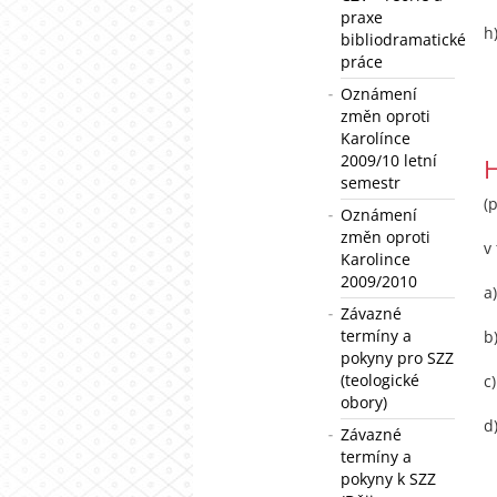
praxe
h
bibliodramatické
práce
Oznámení
změn oproti
Karolínce
2009/10 letní
H
semestr
(
Oznámení
změn oproti
v
Karolince
2009/2010
a
Závazné
termíny a
b
pokyny pro SZZ
(teologické
c
obory)
d
Závazné
termíny a
pokyny k SZZ