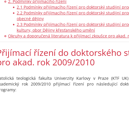
2. Podmínky přijímacího řízení
2.1 Podmínky přijímacího řízení pro doktorský studijní pro
2.2 Podmínky přijímacího řízení pro doktorský studijní pro
obecné dějiny
2.3 Podmínky přijímacího řízení pro doktorský studijní p
kultury, obor Dějiny křesťanského umění
Okruhy a doporučená literatura k přijímací zkoušce pro akad. 
Přijímací řízení do doktorského s
pro akad. rok 2009/2010
atolická teologická fakulta Univerzity Karlovy v Praze (KTF UK
kademický rok 2009/2010 přijímací řízení pro následující dokt
rogramy: