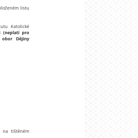
řiloženém listu
utu Katolické
08
(neplatí pro
 obor Dějiny
e na tištěném