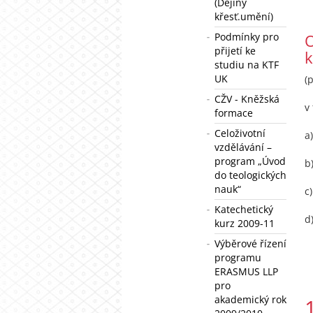
(Dějiny
křesť.umění)
Podmínky pro
O
přijetí ke
k
studiu na KTF
UK
(
CŽV - Kněžská
v
formace
Celoživotní
a
vzdělávání –
program „Úvod
b
do teologických
nauk“
c
Katechetický
d
kurz 2009-11
Výběrové řízení
programu
ERASMUS LLP
pro
akademický rok