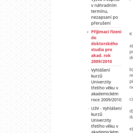
v náhradním
termínu,
nezapsaní po
přerušení
Přijímací řízení
K
do
doktorského
a
studia pro
p
akad. rok
d
2009/2010
b
Vyhlášení
m
kurzů
p
Univerzity
n
třetího věku v
akademickém
c
roce 2009/2010
U3V - Vyhlášení
d
kurzů
d
Univerzity
třetího věku v
e
akademickém