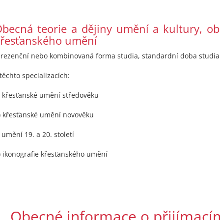
becná teorie a dějiny umění a kultury, ob
řesťanského umění
prezenční nebo kombinovaná forma studia, standardní doba studia 
 těchto specializacích:
) křesťanské umění středověku
) křesťanské umění novověku
) umění 19. a 20. století
) ikonografie křesťanského umění
1. Obecné informace o přijímací