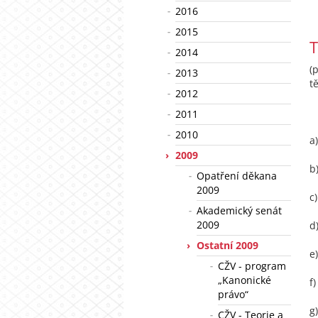
2016
2015
T
2014
(
2013
t
2012
2011
2010
a
2009
b
Opatření děkana
2009
c
Akademický senát
2009
d
Ostatní 2009
e
CŽV - program
„Kanonické
f
právo“
g)
CŽV - Teorie a