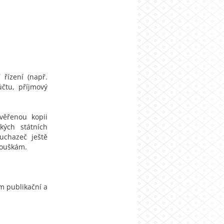
 řízení (např.
účtu, příjmový
ověřenou kopii
kých státních
 uchazeč ještě
kouškám.
m publikační a