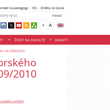
ontakt na pedagogy
SIS
Změny ve výuce
ZY
ŽIVOT NA FAKULTĚ
GRANTY
ad. rok 2009/2010
torského
009/2010
ťanského umění