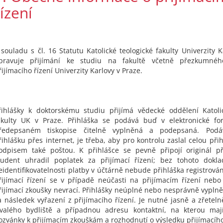
řízení
 souladu s čl. 16 Statutu Katolické teologické fakulty Univerzity 
pravuje přijímání ke studiu na fakultě včetně přezkumnéh
řijímacího řízení Univerzity Karlovy v Praze.
řihlášky k doktorskému studiu přijímá vědecké oddělení Katoli
akulty UK v Praze. Přihláška se podává buď v elektronické f
ředepsaném tiskopise čitelně vyplněná a podepsaná. Podáv
řihlášku přes internet, je třeba, aby pro kontrolu zaslal celou př
odpisem také poštou. K přihlášce se pevně připojí originál př
tudent uhradil poplatek za přijímací řízení; bez tohoto dokl
eidentifikovatelnosti platby v účtárně nebude přihláška registrová
řijímací řízení se v případě neúčasti na přijímacím řízení ne
řijímací zkoušky nevrací. Přihlášky neúplné nebo nesprávně vypl
a následek vyřazení z přijímacího řízení. Je nutné jasně a zřetel
rvalého bydliště a případnou adresu kontaktní, na kterou mají
ozvánky k přijímacím zkouškám a rozhodnutí o výsledku přijímacího