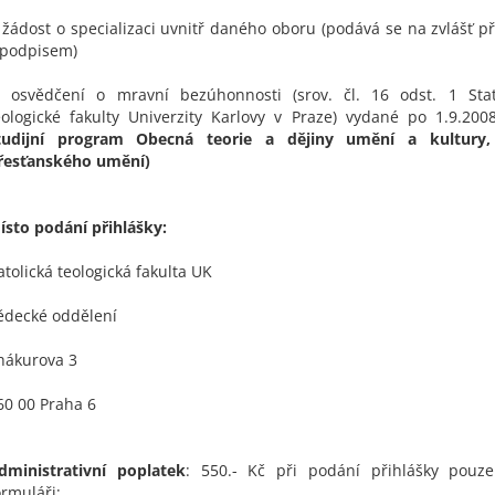
) žádost o specializaci uvnitř daného oboru (podává se na zvlášť p
 podpisem)
) osvědčení o mravní bezúhonnosti (srov. čl. 16 odst. 1 Stat
eologické fakulty Univerzity Karlovy v Praze) vydané po 1.9.20
tudijní program Obecná teorie a dějiny umění a kultury,
řesťanského umění)
ísto podání přihlášky:
atolická teologická fakulta UK
ědecké oddělení
hákurova 3
60 00 Praha 6
dministrativní poplatek
: 550.- Kč při podání přihlášky pouz
ormuláři;