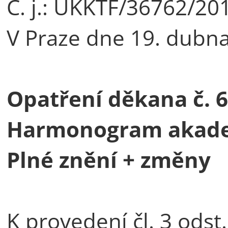
Č. j.: UKKTF/36762/20
V Praze dne 19. dubn
Opatření děkana č. 
Harmonogram akade
Plné znění + změny
K provedení čl. 3 odst.