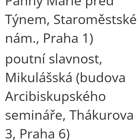
Panny Marie před
Týnem, Staroměstské
nám., Praha 1)
poutní slavnost,
Mikulášská (budova
Arcibiskupského
semináře, Thákurova
3, Praha 6)