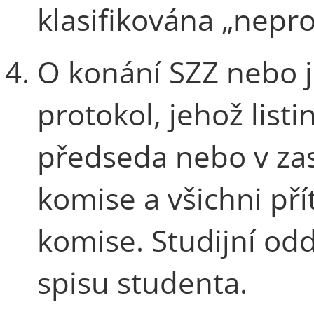
klasifikována „nepro
O konání SZZ nebo je
protokol, jehož lis
předseda nebo v zas
komise a všichni př
komise. Studijní od
spisu studenta.