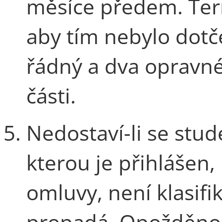
měsíce předem. Ter
aby tím nebylo dotč
řádný a dva opravné
části.
Nedostaví-li se stude
kterou je přihlášen
omluvy, není klasif
propadá. Opožděnou