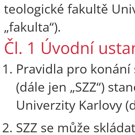
teologické fakultě Univ
„fakulta“).
Čl. 1 Úvodní ust
Pravidla pro konání
(dále jen „SZZ“) sta
Univerzity Karlovy (
SZZ se může skládat 