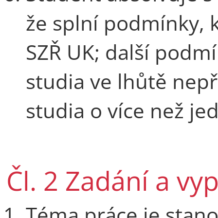
že splní podmínky, k
SZŘ UK; další podm
studia ve lhůtě nep
studia o více než je
Čl. 2 Zadání a vy
Téma práce je stan