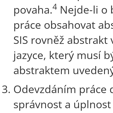
4
povaha.
Nejde-li o 
práce obsahovat abs
SIS rovněž abstrakt
jazyce, který musí 
abstraktem uvedený
Odevzdáním práce d
správnost a úplnost