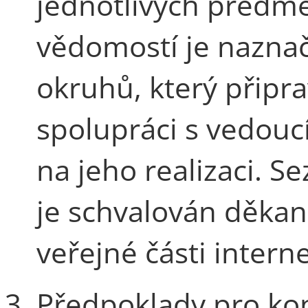
jednotlivých předm
vědomostí je nazn
okruhů, který připr
spolupráci s vedoucí
na jeho realizaci. 
je schvalován děka
veřejné části intern
Předpoklady pro kon