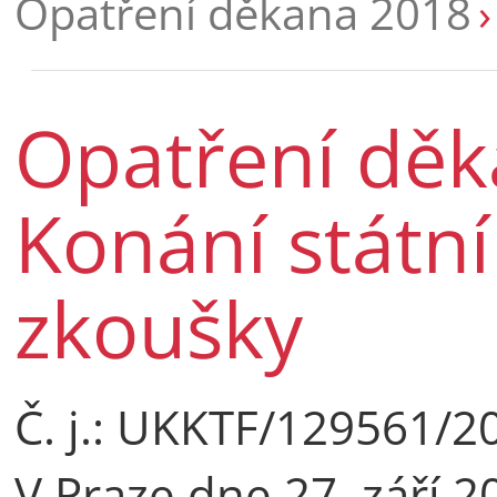
Opatření děkana 2018
Opatření děk
Konání státn
zkoušky
Č. j.: UKKTF/129561/2
V Praze dne 27. září 2