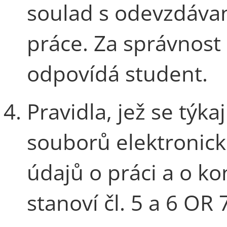
soulad s odevzdáva
práce. Za správnost
odpovídá student.
Pravidla, jež se týka
souborů elektronic
údajů o práci a o k
stanoví čl. 5 a 6 OR