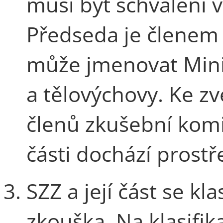
musí být schváleni 
Předseda je členem 
může jmenovat Minis
a tělovýchovy. Ke z
členů zkušební komi
části dochází prostř
SZZ a její část se kl
zkouška. Na klasifika